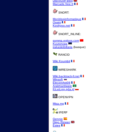
DiscoGolf Blog
Marcade.free.fr
SNORT:
Monbloginformatique
Ossim
Kookyoo.net
SNORT_INLINE:
somma.egloos.com
Kuutorvaja
irakasleibiltaria
(basque)
RANCID
Wiki Koumbit
WIRESHARK
Wiki.backtrack-fr.net
Winsoft
Elecprofsti08
Arabhardware
Kti.eti.pg.gda.pl
OPENVPN
Misa.mg
IPERF
Gennio
Diigo Rizwan
Esiee