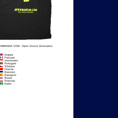
NMANIAK.COM - Open Source Generation
: Anglais
: Français
: Indonesien
: Portugais
: Tchèque
: Chinois
: Estonien
: Espagnol
: Russe
: Polonais
: Arabe