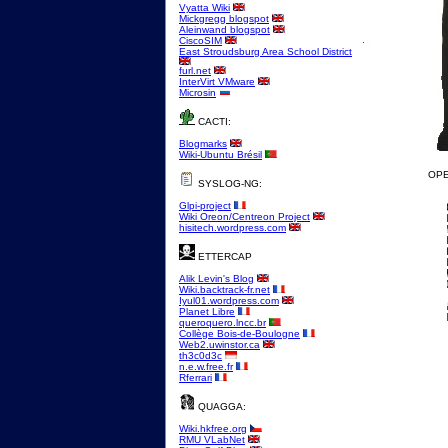
Vyatta Wiki
Mickgregg blogspot
Aleinwand blogspot
CiscoSIM
East Stroudsburg Area School District
furl.net
InterVirt VMware
Microsin
CACTI:
Blogmarks
Wiki-Ubuntu Brésil
OPE
SYSLOG-NG:
Glpi-project
Wiki Oreon/Centreon Project
hisitech.wordpress.com
ETTERCAP
Alik Levin's Blog
Wiki.backtrack-fr.net
Iyul01.wordpress.com
Planet Libre
queroquero.lncc.br
Collège Bois-de-Boulogne
Web2.uwinstor.ca
th3c0d3c
n.e.w.free.fr
Rferrari
QUAGGA:
Wiki.hkfree.org
RMU VLabNet