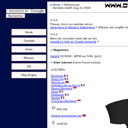
Home
References
Dernière modif: Aug 21 2009
⚠️⚠️⚠️
Please check our website about
attractions in Western Switzerland
!! (Please use english tra
Home
⚠️⚠️⚠️
Merci de consulter notre site sur les
Tutorials
activités à faire en Suisse romande
!!
Autre
Magazines
:
Hakin9
02/2008 - MITM sur SSH. (p41)
Réseau
Sites Internet
(Liens Forum exclus):
OS
GLOBAL:
Php Scripts
Revhosts
Dmoz.org
Del.icio.us
nefertiti.crdp.ac-lyon.fr
Desuo Blogspot
Zataz
Krisbarrier
Neobe
Cupucian Blogspot
IPPLAN
Iptrack.sourceforge.net
VYATTA: