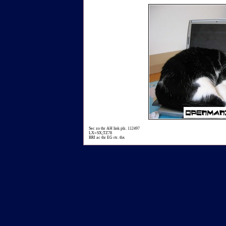
Sec zo thr AH link plz. 112497
LX=SX;TZ78
BRI ac thr EG rtr. thx