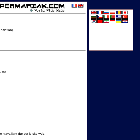
nslation).
russe.
 travaillant dur sur le site web.