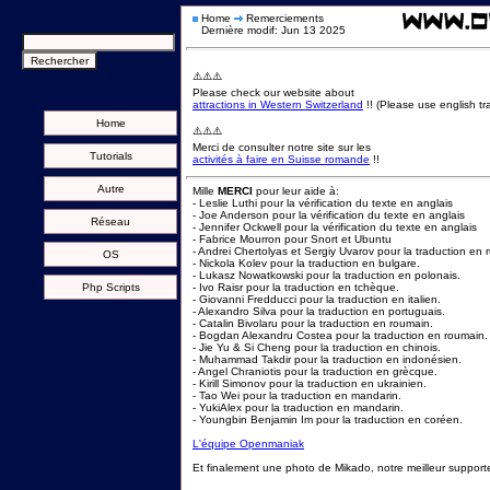
Home
Remerciements
Dernière modif: Jun 13 2025
⚠️⚠️⚠️
Please check our website about
attractions in Western Switzerland
!! (Please use english tra
Home
⚠️⚠️⚠️
Merci de consulter notre site sur les
Tutorials
activités à faire en Suisse romande
!!
Autre
Mille
MERCI
pour leur aide à:
- Leslie Luthi pour la vérification du texte en anglais
- Joe Anderson pour la vérification du texte en anglais
Réseau
- Jennifer Ockwell pour la vérification du texte en anglais
- Fabrice Mourron pour Snort et Ubuntu
- Andrei Chertolyas et Sergiy Uvarov pour la traduction en 
OS
- Nickola Kolev pour la traduction en bulgare.
- Lukasz Nowatkowski pour la traduction en polonais.
Php Scripts
- Ivo Raisr pour la traduction en tchèque.
- Giovanni Fredducci pour la traduction en italien.
- Alexandro Silva pour la traduction en portuguais.
- Catalin Bivolaru pour la traduction en roumain.
- Bogdan Alexandru Costea pour la traduction en roumain.
- Jie Yu & Si Cheng pour la traduction en chinois.
- Muhammad Takdir pour la traduction en indonésien.
- Angel Chraniotis pour la traduction en grècque.
- Kirill Simonov pour la traduction en ukrainien.
- Tao Wei pour la traduction en mandarin.
- YukiAlex pour la traduction en mandarin.
- Youngbin Benjamin Im pour la traduction en coréen.
L'équipe Openmaniak
Et finalement une photo de Mikado, notre meilleur supporter,