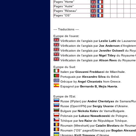
Pages "Home"
Pages "Autre"
Pages "Réseau"
Pages "OS"
---- Traductions ----
Europe de l'ouest:
Vérification de l'anglais par
Leslie Luthi
de Lausanne/
Vérification de l'anglais par
Joe Anderson
d'Angleterr
Vérification de l'anglais par
Jennifer Ockwell
du Roya
Vérification de l'anglais par
Nigel Titley
du Royaume-U
Vérification de l'anglais par
Alison Rees
du Royaume-
Europe du Sud:
Italien par
Giovanni Fredducci
de Milan/Italie.
Portuguais par
Alexandro Silva
du Brésil.
Grècque by
Angel Chraniotis
from Greece.
Espagnol par
Bernardo B, Mejia Huerta
.
Europe de l'Est:
Russe (IPplan) par
Andrei Chertolyas
de Samara/Rus
Russe (OpenVPN) par
Sergiy Uvarov
d'Ukraine.
Bulgare par
Nickola Kolev
de Varna/Bulgarie.
Polonais par
Łukasz Nowatkowski
de Pologne.
Tchèque par
Ivo Raisr
de République Tchèque.
Roumain (Wireshark) par
Catalin Bivolaru
de Rouman
Roumain ("OS" pages/Ettercap) par
Bogdan Alexand
Ukrainien
Kirill Simonov
d'Ukraine.