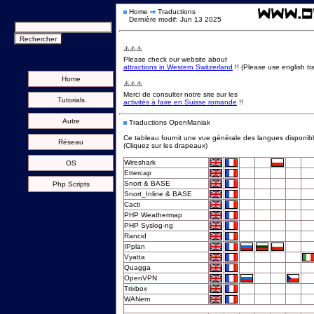
Home
Traductions
Dernière modif: Jun 13 2025
⚠️⚠️⚠️
Please check our website about
attractions in Western Switzerland
!! (Please use english tra
Home
⚠️⚠️⚠️
Merci de consulter notre site sur les
Tutorials
activités à faire en Suisse romande
!!
Autre
Traductions OpenManiak
Ce tableau fournit une vue générale des langues disponi
Réseau
(Cliquez sur les drapeaux)
Wireshark
OS
Ettercap
Snort & BASE
Php Scripts
Snort_Inline & BASE
Cacti
PHP Weathermap
PHP Syslog-ng
Rancid
IPplan
Vyatta
Quagga
OpenVPN
Trixbox
WANem