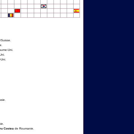
Suisse.
e.
ume-Uni.
ni.
Uni.
sie.
ie.
ru Costea
de Roumanie.