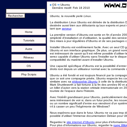
OS
Ubuntu
Dernière modif: Feb 18 2010
Ubuntu, la nouvelle perle Linux
.
La distribution Linux Ubuntu est dérivée de la distribution De
destinée aussi bien aux débutants qu'aux experts et peut ê
tant que
serveur
.
Home
La première version d'Ubuntu est sortie en fin d'année 2004
simplicité d'installation et d'utilisation, la qualité des serv
Tutorials
Des mises à jour régulières d'Ubuntu et de ses packages const
Installer Ubuntu est extrêmement facile. Avec un seul CD gr
Autre
Ubuntu et son interface graphique. De plus, un grand nomb
est intéressant de savoir qu'il est même possible d'utilise
serez capable d'utiliser Ubuntu sans l'installer sur le disque
Réseau
compatibilité du matériel avant d'installer Ubuntu.
OS
Une capacité spécifique d'Ubuntu est la possibilité d'entr
droits root depuis un utilisateur normal avec la commande 
Php Scripts
Ubuntu a été fondé et est toujours financé par la compagn
que ce soit une compagnie privée, Ubuntu respecte les conc
similaire avec sa
philosophie Ubuntu
à celle de la distributi
Mark Shuttleworth a fait fortune à la fin des années 90 et a
un billet d'avion vers la station orbitale internationale en 
touriste de l'espace dans l'histoire.
Avec l'intérêt grandissant pour Ubuntu, particulièrement da
sera intéressant de voir si, dans un futur proche, les nouve
ou un nombre significatif d'entre eux viendront d'un systè
t-il à casser un peu l'hégémonie de Windows?
Nous espérons que dans le futur, Ubuntu ne va pas trop div
possible d'utiliser l'immense documentation Debian pour U
Regardez le
site internet d'Ubuntu
pour plus d'informations
Pour plus d'informations sur Ubuntu, regarder la
page Wiki