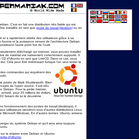
bian. C'est en fait une distribution très fiable qui est
tre installée en tant que
poste de travail (desktop)
ou en
 et a rapidement attirée des utilisateurs grâce à sa
ices fournis et la puissance venant de l'architecture Debian.
ituent l'autre point fort de l'outil.
atuitement téléchargé sur internet, vous pouvez installer
re de matériel est nativement correctement supporté. Il
r le CD d'Ubuntu en tant que LiveCD. Dans ce cas, vous
 dur. Cela peut être intéressant lorsque l'on veut tester la
er des commandes qui requièrent des
sudo.
ie privée de Mark Shuttleworth. Bien
epts de l'open source. Il est très
on Debian. Pour la petite histoire,
 acheté, pour 20 millions de dollars,
2002 faisant de lui le deuxième
ns l'environnement des postes de travail (desktops), il
aux utilisateurs viendront tous d'autres distributions Linux
me Microsoft Windows. En d'autres termes, Ubuntu arrivera-
erger du système Debian et qu'il sera ainsi toujours
buntu.
 sur la relation entre Debian et Ubuntu.
pedia d'Ubuntu
.