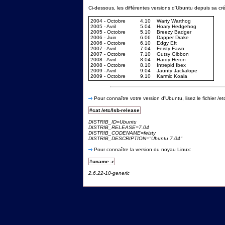
Ci-dessous, les différentes versions d'Ubuntu depuis sa cré
2004 - Octobre
4.10
Warty Warthog
2005 - Avril
5.04
Hoary Hedgehog
2005 - Octobre
5.10
Breezy Badger
2006 - Juin
6.06
Dapper Drake
2006 - Octobre
6.10
Edgy Eft
2007 - Avril
7.04
Feisty Fawn
2007 - Octobre
7.10
Gutsy Gibbon
2008 - Avril
8.04
Hardy Heron
2008 - Octobre
8.10
Intrepid Ibex
2009 - Avril
9.04
Jaunty Jackalope
2009 - Octobre
9.10
Karmic Koala
Pour connaître votre version d'Ubuntu, lisez le fichier /et
#cat /etc/lsb-release
DISTRIB_ID=Ubuntu
DISTRIB_RELEASE=7.04
DISTRIB_CODENAME=feisty
DISTRIB_DESCRIPTION="Ubuntu 7.04"
Pour connaître la version du noyau Linux:
#uname -r
2.6.22-10-generic