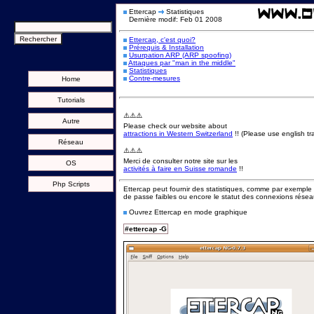
Ettercap
Statistiques
Dernière modif: Feb 01 2008
Ettercap, c'est quoi?
Prérequis & Installation
Usurpation ARP (ARP spoofing)
Attaques par "man in the middle"
Statistiques
Contre-mesures
Home
Tutorials
⚠️⚠️⚠️
Autre
Please check our website about
attractions in Western Switzerland
!! (Please use english tra
Réseau
⚠️⚠️⚠️
Merci de consulter notre site sur les
OS
activités à faire en Suisse romande
!!
Php Scripts
Ettercap peut fournir des statistiques, comme par exemple l
de passe faibles ou encore le statut des connexions résea
Ouvrez Ettercap en mode graphique
#ettercap -G