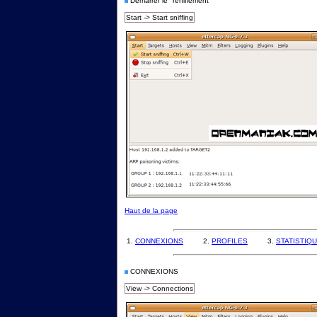
Démarrer le "reniflement"
Start -> Start sniffing
Haut de la page
1.
CONNEXIONS
2.
PROFILES
3.
STATISTIQ
CONNEXIONS
View -> Connections