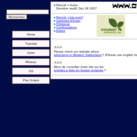
Rancid
Autre
Dernière modif: Dec 06 2007
Rancid, c'est quoi?
Captures d'écran
Prérequis
Configurations
Autres
Home
Tutorials
⚠️⚠️⚠️
Please check our website about
Autre
attractions in Western Switzerland
!! (Please use english tra
Réseau
⚠️⚠️⚠️
Merci de consulter notre site sur les
activités à faire en Suisse romande
!!
OS
Php Scripts