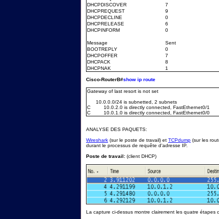
DHCPDISCOVER
7
DHCPREQUEST
9
DHCPDECLINE
0
DHCPRELEASE
6
DHCPINFORM
0
Message
Sent
BOOTREPLY
0
DHCPOFFER
7
DHCPACK
8
DHCPNAK
1
Cisco-RouterB#
show ip route
Gateway of last resort is not set
10.0.0.0/24 is subnetted, 2 subnets
C 10.0.2.0 is directly connected, FastEthernet0/1
C 10.0.1.0 is directly connected, FastEthernet0/0
ANALYSE DES PAQUETS:
Wireshark
(sur le poste de travail) et
TCPdump
(sur les rou
durant le processus de requête d'adresse IP.
Poste de travail:
(client DHCP)
La capture ci-dessus montre clairement les quatre étapes