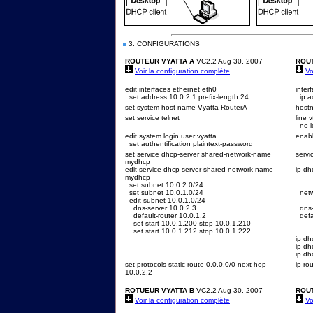
3. CONFIGURATIONS
ROUTEUR VYATTA A
VC2.2 Aug 30, 2007
ROU
Voir la configuration complète
Vo
edit interfaces ethernet eth0
inter
set address 10.0.2.1 prefix-length 24
ip a
set system host-name Vyatta-RouterA
host
set service telnet
line v
no l
edit system login user vyatta
enab
set authentification plaintext-password
set service dhcp-server shared-network-name
servi
mydhcp
edit service dhcp-server shared-network-name
ip d
mydhcp
set subnet 10.0.2.0/24
set subnet 10.0.1.0/24
netw
edit subnet 10.0.1.0/24
dns-server 10.0.2.3
dns-
default-router 10.0.1.2
defau
set start 10.0.1.200 stop 10.0.1.210
set start 10.0.1.212 stop 10.0.1.222
ip dh
ip dh
ip dh
set protocols static route 0.0.0.0/0 next-hop
ip ro
10.0.2.2
ROTUEUR VYATTA B
VC2.2 Aug 30, 2007
ROU
Voir la configuration complète
Vo