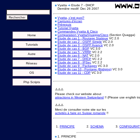
Vyatta
Etude 7 - DHCP
Dernière modif: Dec 26 2007
Vyatta, c'est quoi?
Captures d'écran
Prérequis
Tutorial Vyatta
Commandes Vyatta & Cisco
Comparaison Vyatta/Quagga/Cisco
(Section Quagga)
Home
Étude de cas 1 - Routage Statique
VC 2.0
Étude de cas 2 - OSPF Simple
VC 2.0
Tutorials
Étude de cas 3 - OSPF Avancé
VC 2.0
Étude de cas 4 - BGP
VC 3.0
Étude de cas 5 - VRRP
VC 2.2
Autre
Étude de cas 6 - NAT
VC 2.0
Étude de cas 7 - DHCP
VC 2.2
Étude de cas 8 - IPSec
VC 2.2
Réseau
Étude de cas 9 - Packages
VC 3.0
Étude de cas 10 - Pontage (Bridging)
VC 3.0
OS
Étude de cas 11 - CDP
VC 3.0
Php Scripts
⚠️⚠️⚠️
Please check our website about
attractions in Western Switzerland
!! (Please use english tra
⚠️⚠️⚠️
Merci de consulter notre site sur les
activités à faire en Suisse romande
!!
1.
PRINCIPE
2.
SCHEMA
3.
CONFIGURAT
1. PRINCIPE