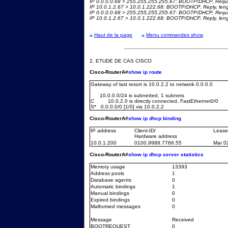
IP 0.0.0.0.68 > 255.255.255.255.67: BOOTP/DHCP, Reque
IP 10.0.1.2.67 > 10.0.1.222.68: BOOTP/DHCP, Reply, len
IP 0.0.0.0.68 > 255.255.255.255.67: BOOTP/DHCP, Reque
IP 10.0.1.2.67 > 10.0.1.222.68: BOOTP/DHCP, Reply, len
Haut de la page
Menu commandes show
2.
ETUDE DE CAS CISCO
Cisco-RouterA#
show ip route
Gateway of last resort is 10.0.2.2 to network 0.0.0.0
10.0.0.0/24 is subnetted, 1 subnets
C 10.0.2.0 is directly connected, FastEthernet0/0
S* 0.0.0.0/0 [1/0] via 10.0.2.2
Cisco-RouterA#
show ip dhcp binding
IP address
Client-ID/
Lease 
Hardware address
10.0.1.200
0100.9988.7766.55
Mar 0
Cisco-RouterA#
show ip dhcp server statistics
Memory usage
13393
Address pools
1
Database agents
0
Automatic bindings
1
Manual bindings
0
Expired bindings
0
Malformed messages
0
Message
Received
BOOTREQUEST
0