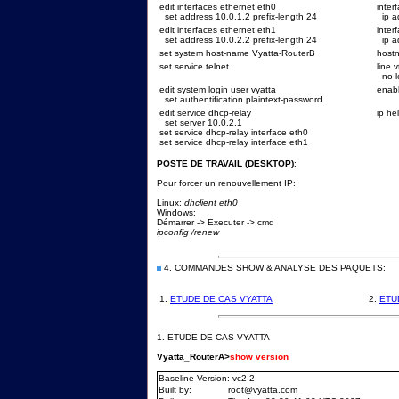
edit interfaces ethernet eth0
inter
set address 10.0.1.2 prefix-length 24
ip a
edit interfaces ethernet eth1
inter
set address 10.0.2.2 prefix-length 24
ip a
set system host-name Vyatta-RouterB
host
set service telnet
line v
no l
edit system login user vyatta
enab
set authentification plaintext-password
edit service dhcp-relay
ip he
set server 10.0.2.1
set service dhcp-relay interface eth0
set service dhcp-relay interface eth1
POSTE DE TRAVAIL (DESKTOP)
:
Pour forcer un renouvellement IP:
Linux:
dhclient eth0
Windows:
Démarrer -> Executer -> cmd
ipconfig /renew
4. COMMANDES SHOW & ANALYSE DES PAQUETS:
1.
ETUDE DE CAS VYATTA
2.
ETU
1.
ETUDE DE CAS VYATTA
Vyatta_RouterA>
show version
Baseline Version: vc2-2
Built by:
root@vyatta.com