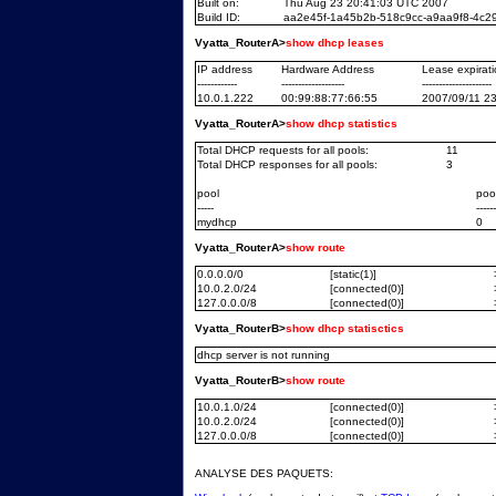
Built on:
Thu Aug 23 20:41:03 UTC 2007
Build ID:
aa2e45f-1a45b2b-518c9cc-a9aa9f8-4c
Vyatta_RouterA>
show dhcp leases
IP address
Hardware Address
Lease expirat
------------
-------------------
---------------------
10.0.1.222
00:99:88:77:66:55
2007/09/11 2
Vyatta_RouterA>
show dhcp statistics
Total DHCP requests for all pools:
11
Total DHCP responses for all pools:
3
pool
poo
-----
------
mydhcp
0
Vyatta_RouterA>
show route
0.0.0.0/0
[static(1)]
10.0.2.0/24
[connected(0)]
127.0.0.0/8
[connected(0)]
Vyatta_RouterB>
show dhcp statisctics
dhcp server is not running
Vyatta_RouterB>
show route
10.0.1.0/24
[connected(0)]
10.0.2.0/24
[connected(0)]
127.0.0.0/8
[connected(0)]
ANALYSE DES PAQUETS: