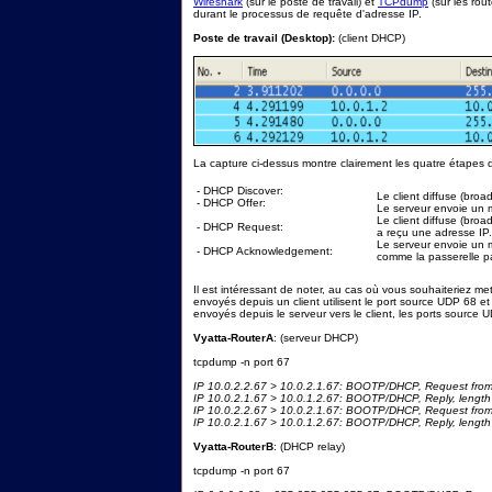
Wireshark
(sur le poste de travail) et
TCPdump
(sur les rou
durant le processus de requête d'adresse IP.
Poste de travail (Desktop):
(client DHCP)
La capture ci-dessus montre clairement les quatre étapes
- DHCP Discover:
Le client diffuse (bro
- DHCP Offer:
Le serveur envoie un 
Le client diffuse (broa
- DHCP Request:
a reçu une adresse IP.
Le serveur envoie un 
- DHCP Acknowledgement:
comme la passerelle p
Il est intéressant de noter, au cas où vous souhaiteriez me
envoyés depuis un client utilisent le port source UDP 68 e
envoyés depuis le serveur vers le client, les ports source 
Vyatta-RouterA
: (serveur DHCP)
tcpdump -n port 67
IP 10.0.2.2.67 > 10.0.2.1.67: BOOTP/DHCP, Request from
IP 10.0.2.1.67 > 10.0.1.2.67: BOOTP/DHCP, Reply, lengt
IP 10.0.2.2.67 > 10.0.2.1.67: BOOTP/DHCP, Request from
IP 10.0.2.1.67 > 10.0.1.2.67: BOOTP/DHCP, Reply, lengt
Vyatta-RouterB
: (DHCP relay)
tcpdump -n port 67