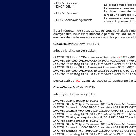
- DHCP Discover:
Le client diffuse (bro
- DHCP Offer:
Le serveur envoie un 
Le client diffuse (broa
- DHCP Request:
a reçu une adresse IP.
Le serveur envoie un 
- DHCP Acknowledgement:
comme la passerelle p
Il est intéressant de noter, au cas où vous souhaiteriez me
envoyés depuis un client utilisent le port source UDP 68 e
envoyés depuis le serveur vers le client, les ports source 
Cisco-RouterA:
(Serveur DHCP)
#debug ip dhcp server packet
DHCPD: DHCPDISCOVER received from client
01
00.9988.
DHCPD: Sending DHCPOFFER to client 0100.9988.7766.55
DHCPD: unicasting BOOTREPLY for client 0099.8877.6655 
DHCPD: DHCPREQUEST received from client 0100.9988.7
DHCPD: Sending DHCPACK to client 0100.9988.7766.55 (
DHCPD: unicasting BOOTREPLY for client 0099.8877.6655 
Les caractères "
01
" avant l'adresse MAC représentent le t
Cisco-RouterB:
(Relai DHCP)
#debug ip dhcp server packet
DHCPD: setting giaddr to 10.0.1.2.
DHCPD: BOOTREQUEST from 0100.9988.7766.55 forwarde
DHCPD: forwarding BOOTREPLY to client 0099.8877.6655
DHCPD: creating ARP entry (10.0.1.200, 0099.8877.6655)
DHCPD: unicasting BOOTREPLY to client 0099.8877.6655 
DHCPD: Finding a relay for client 0100.9988.7766.55 on in
DHCPD: setting giaddr to 10.0.1.2.
DHCPD: BOOTREQUEST from 0100.9988.7766.55 forwarde
DHCPD: forwarding BOOTREPLY to client 0099.8877.6655
DHCPD: creating ARP entry (10.0.1.200, 0099.8877.6655)
DHCPD: unicasting BOOTREPLY to client 0099.8877.6655 