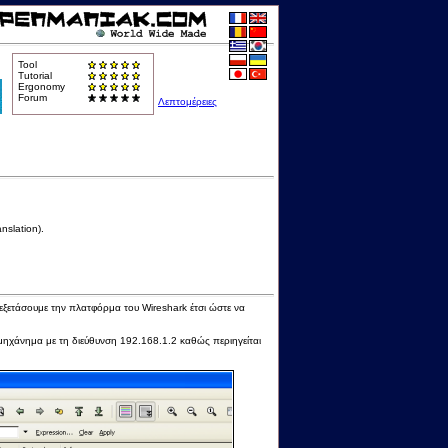
Tool
Tutorial
Ergonomy
Forum
Λεπτομέρειες
nslation).
 εξετάσουμε την πλατφόρμα του Wireshark έτσι ώστε να
μηχάνημα με τη διεύθυνση 192.168.1.2 καθώς περιηγείται