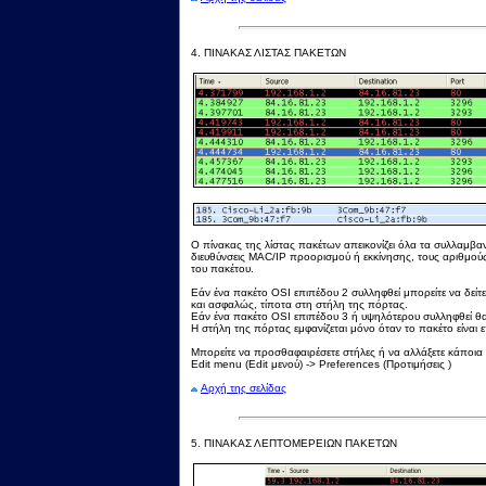
4.
ΠΙΝΑΚΑΣ ΛΙΣΤΑΣ ΠΑΚΕΤΩΝ
Ο πίνακας της λίστας πακέτων απεικονίζει όλα τα συλλαμβ
διευθύνσεις MAC/IP προορισμού ή εκκίνησης, τους αριθμο
του πακέτου.
Εάν ένα πακέτο OSI επιπέδου 2 συλληφθεί μπορείτε να δείτε
και ασφαλώς, τίποτα στη στήλη της πόρτας.
Εάν ένα πακέτο OSI επιπέδου 3 ή υψηλότερου συλληφθεί θα δ
Η στήλη της πόρτας εμφανίζεται μόνο όταν το πακέτο είναι 
Μπορείτε να προσθαφαιρέσετε στήλες ή να αλλάξετε κάποι
Edit menu (Edit μενού) -> Preferences (Προτιμήσεις )
Αρχή της σελίδας
5.
ΠΙΝΑΚΑΣ ΛΕΠΤΟΜΕΡΕΙΩΝ ΠΑΚΕΤΩΝ