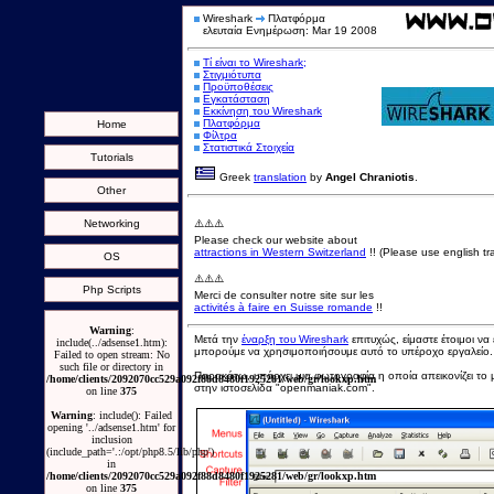
Wireshark
Πλατφόρμα
ελευταία Ενημέρωση: Mar 19 2008
Τί είναι το Wireshark;
Στιγμιότυπα
Προϋποθέσεις
Εγκατάσταση
Εκκίνηση του Wireshark
Πλατφόρμα
Home
Φίλτρα
Στατιστικά Στοιχεία
Tutorials
Greek
translation
by
Angel Chraniotis
.
Other
Networking
⚠️⚠️⚠️
Please check our website about
attractions in Western Switzerland
!! (Please use english tra
OS
⚠️⚠️⚠️
Php Scripts
Merci de consulter notre site sur les
activités à faire en Suisse romande
!!
Warning
:
Μετά την
έναρξη του Wireshark
επιτυχώς, είμαστε έτοιμοι να
include(../adsense1.htm):
μπορούμε να χρησιμοποιήσουμε αυτό το υπέροχο εργαλείο.
Failed to open stream: No
such file or directory in
Παρακάτω, υπάρχει μια φωτογραφία η οποία απεικονίζει το 
/home/clients/2092070cc529a092f88d8480f1925281/web/gr/lookxp.htm
στην ιστοσελίδα "openmaniak.com".
on line
375
Warning
: include(): Failed
opening '../adsense1.htm' for
inclusion
(include_path='.:/opt/php8.5/lib/php')
in
/home/clients/2092070cc529a092f88d8480f1925281/web/gr/lookxp.htm
on line
375