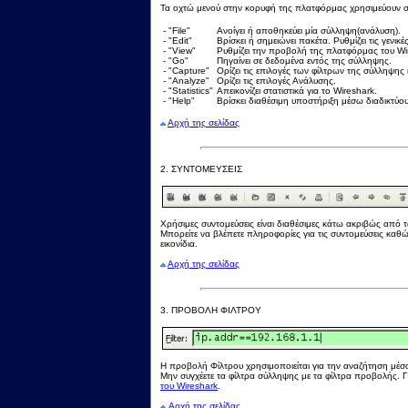
Τα οχτώ μενού στην κορυφή της πλατφόρμας χρησιμεύουν σ
- "File"
Ανοίγει ή αποθηκεύει μία σύλληψη(ανάλυση).
- "Edit"
Βρίσκει ή σημειώνει πακέτα. Ρυθμίζει τις γενικέ
- "View"
Ρυθμίζει την προβολή της πλατφόρμας του Wi
- "Go"
Πηγαίνει σε δεδομένα εντός της σύλληψης.
- "Capture"
Ορίζει τις επιλογές των φίλτρων της σύλληψης 
- "Analyze"
Ορίζει τις επιλογές Ανάλυσης.
- "Statistics"
Απεικονίζει στατιστικά για το Wireshark.
- "Help"
Βρίσκει διαθέσιμη υποστήριξη μέσω διαδικτύου
Αρχή της σελίδας
2.
ΣΥΝΤΟΜΕΥΣΕΙΣ
Χρήσιμες συντομεύσεις είναι διαθέσιμες κάτω ακριβώς από τ
Μπορείτε να βλέπετε πληροφορίες για τις συντομεύσεις καθώ
εικονίδια.
Αρχή της σελίδας
3.
ΠΡΟΒΟΛΗ ΦΙΛΤΡΟΥ
Η προβολή Φίλτρου χρησιμοποιείται για την αναζήτηση μέ
Μην συγχέετε τα φίλτρα σύλληψης με τα φίλτρα προβολής. Γ
του Wireshark
.
Αρχή της σελίδας