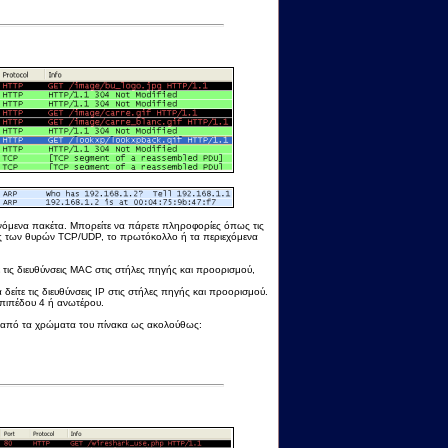
ανόμενα πακέτα. Μπορείτε να πάρετε πληροφορίες όπως τις
ύς των θυρών TCP/UDP, το πρωτόκολλο ή τα περιεχόμενα
 τις διευθύνσεις MAC στις στήλες πηγής και προορισμού,
είτε τις διευθύνσεις IP στις στήλες πηγής και προορισμού.
επιπέδου 4 ή ανωτέρου.
α από τα χρώματα του πίνακα ως ακολούθως: