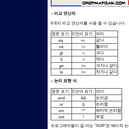
비교 연산자
:
6개의 비교 연산자를 사용 할 수 있습니다:
영문 표기:
C언어 표기:
의미:
같다
eq
==
틀리다
ne
!=
크다
gt
>
작다
lt
<
크거나 같다
ge
>=
작거나 같다
le
<=
논리 표현 식
:
영문 표기:
C언어 표기:
의미:
논리곱
and
&&
논리합
or
||
배타적 논리합
xor
^^
부정
not
!
프로그래머들이 잘 아는 "XOR"은 배타적 