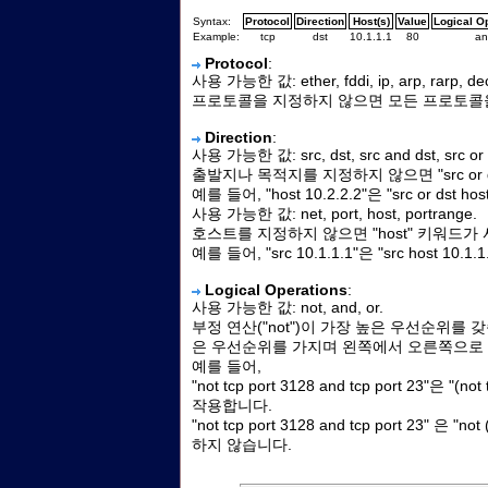
Syntax:
Protocol
Direction
Host(s)
Value
Logical O
Example:
tcp
dst
10.1.1.1
80
an
Protocol
:
사용 가능한 값: ether, fddi, ip, arp, rarp, decn
프로토콜을 지정하지 않으면 모든 프로토콜
Direction
:
사용 가능한 값: src, dst, src and dst, src or 
출발지나 목적지를 지정하지 않으면 "src or 
예를 들어, "host 10.2.2.2"은 "src or dst 
사용 가능한 값: net, port, host, portrange.
호스트를 지정하지 않으면 "host" 키워드가
예를 들어, "src 10.1.1.1"은 "src host 10
Logical Operations
:
사용 가능한 값: not, and, or.
부정 연산("not")이 가장 높은 우선순위를 갖습
은 우선순위를 가지며 왼쪽에서 오른쪽으로
예를 들어,
"not tcp port 3128 and tcp port 23"은 "(n
작용합니다.
"not tcp port 3128 and tcp port 23" 은 "no
하지 않습니다.