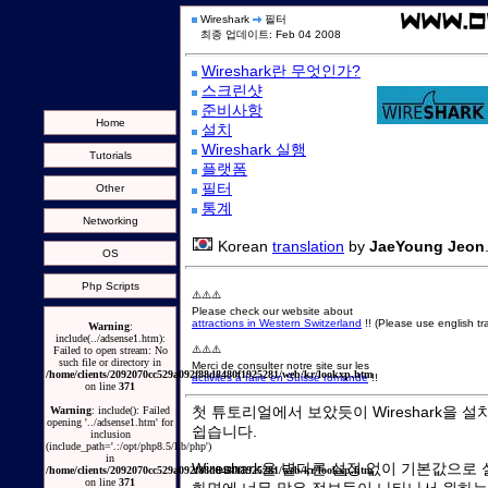
Wireshark
필터
최종 업데이트: Feb 04 2008
Wireshark란 무엇인가?
스크린샷
준비사항
Home
설치
Wireshark 실행
Tutorials
플랫폼
필터
Other
통계
Networking
Korean
translation
by
JaeYoung Jeon
OS
Php Scripts
⚠️⚠️⚠️
Please check our website about
attractions in Western Switzerland
!! (Please use english tra
Warning
:
include(../adsense1.htm):
⚠️⚠️⚠️
Failed to open stream: No
such file or directory in
Merci de consulter notre site sur les
/home/clients/2092070cc529a092f88d8480f1925281/web/kr/lookxp.htm
activités à faire en Suisse romande
!!
on line
371
첫 튜토리얼에서 보았듯이 Wireshark을
Warning
: include(): Failed
opening '../adsense1.htm' for
쉽습니다.
inclusion
(include_path='.:/opt/php8.5/lib/php')
in
Wireshark을 별다른 설정 없이 기본값으로
/home/clients/2092070cc529a092f88d8480f1925281/web/kr/lookxp.htm
on line
371