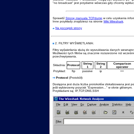
"no broadcast" jest przydatne wówczas gdy chcemy wyklu
Sprawdź
Stronę manuala TCPdump
w celu uzyskania infor
Inne przykłady znajdziesz na stronie
Wiki Wireshark
.
Na początek strony
2.
FILTRY WYŚWIETLANIA:
Filtry wyświetlania służą do wyszukiwania danych wewnątr
Możliwości tych filtrów są znacznie rozszerzone niż wcześn
przechwytywania.
String
String
Comparison
Składnia:
Protocol
.
.
1
2
operator
Przykład:
ftp
passive
ip
==
Protocol
(Protokół):
Dostępna jest duża liczba protokołów zlokalizowana jest 
jeśli wybierzemy przycisk "Expression..." w oknie głównym.
Przykładami są: IP,TCP,DNS,SSH