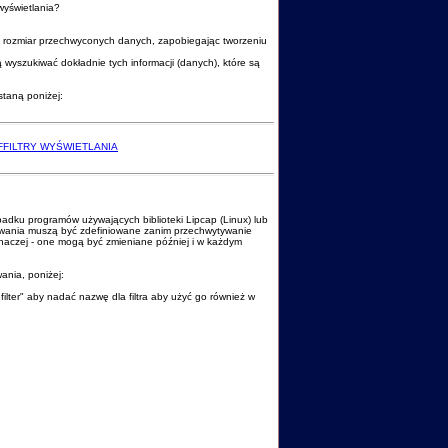
wyświetlania?
ące rozmiar przechwyconych danych, zapobiegając tworzeniu
ą wyszukiwać dokładnie tych informacji (danych), które są
staną poniżej:
FFILTRY WYŚWIETLANIA
ypadku programów używających biblioteki Lipcap (Linux) lub
ytywania muszą być zdefiniowane zanim przechwytywanie
 inaczej - one mogą być zmieniane później i w każdym
wania, poniżej:
re filter" aby nadać nazwę dla filtra aby użyć go również w