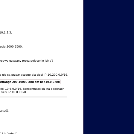
10.1.2.3.
resie 2000-2500.
typowo używany przez polecenie 'ping')
e nie są przeznaczone dla sieci IP 10.200.0.0/16.
portrange 200-10000 and dst net 10.0.0.0/8
eci 10.6.0.0/16, koncentrując się na pakietach
ieci IP 10.0.0.0/8.
artość.
 lub "ether".