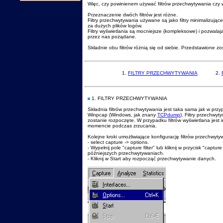
Więc, czy powinienem używać filtrów przechwytywania czy 
Przeznaczenie dwóch filtrów jest różne.
Filtry przechwytywania używane są jako filtry minimalizuj
za dużych plików logów.
Filtry wyświetlania są mocniejsze (kompleksowe) i pozwalaj
przez nas pożądane.
Składnie obu filtrów różnią się od siebie. Przedstawione zo
1.
FILTRY PRZECHWYTYWANIA
2.
1. FILTRY PRZECHWYTYWANIA
Składnia filtrów przechwytywania jest taka sama jak w prz
Winpcap (Windows, jak znany
TCPdump
). Filtry przechw
zostanie rozpoczęte. W przypadku filtrów wyświetlana jest
momencie podczas zrzucania.
Kolejne kroki umożliwiające konfigurację filtrów przechwyty
- select capture -> options.
- Wypełnij pole "capture filter" lub kliknij w przycisk "captu
późniejszych przechwytywaniach.
- Kliknij w Start aby rozpocząć przechwytywanie danych.