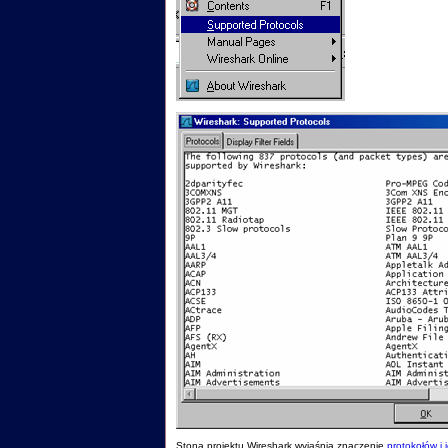
Stona projektu Wireshark wyjaśnia znaczenie
protokołów i 