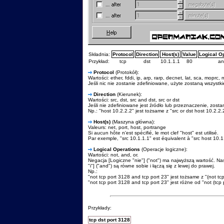
Składnia:
Protocol
Direction
Host(s)
Value
Logical O
Przykład:
tcp
dst
10.1.1.1
80
an
Protocol
(Protokół):
Wartości: ether, fddi, ip, arp, rarp, decnet, lat, sca, moprc
Jeśli nic nie zostanie zdefiniowane, użyte zostaną wszystk
Direction
(Kierunek):
Wartości: src, dst, src and dst, src or dst
Jeśli nie zdefiniowane jest źródło lub przeznaczenie, zosta
Np.: "host 10.2.2.2" jest tożsame z "src or dst host 10.2.2.
Host(s)
(Maszyna główna):
Valeurs: net, port, host, portrange
Si aucun hôte n'est spécifié, le mot clef "host" est utilisé.
Par exemple, "src 10.1.1.1" est équivalent à "src host 10.1
Logical Operations
(Operacje logiczne):
Wartości: not, and, or.
Negacja [Logiczne "nie"] ("not") ma najwyższą wartość. Nas
"i"] ("and") są równe sobie i łączą się z lewej do prawej.
Np.:
"not tcp port 3128 and tcp port 23" jest tożsame z "(not tc
"not tcp port 3128 and tcp port 23" jest różne od "not (tcp
Przykłady:
tcp dst port 3128