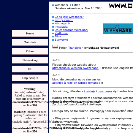
Wireshark
Filtres
Ostatnia aktualizacja: Mar 16 2008
Co to jest Wireshark?
Zrzuty ekranu
Wymagania
Instalacja
Uruchamianie WireShark
Platforma
Home
Filtry
Statystyki
Tutorials
Polish
Translation
by
Łukasz Nowatkowski
Other
Networking
⚠️⚠️⚠️
Please check our website about
attractions in Western Switzerland
!! (Please use english tra
OS
⚠️⚠️⚠️
Php Scripts
Merci de consulter notre site sur les
activités à faire en Suisse romande
!!
Warning
:
Jak widzimy, Wireshark
instaluje
i
uruchamia
się bardzo łat
include(../adsense1.htm):
Failed to open stream: No
Bardzo częstym problemem podczas uruchamiania Wireshark
such file or directory in
duża liczba informacji na ekranie i trudno jest wówczas od
/home/clients/2092070cc529a092f88d8480f1925281/web/pl/lookxp.htm
Za dużo informacji zabija informacje
.
on line
370
Dlatego filtry są tak ważne. Pomagają nam wyświetlać infor
Warning
: include(): Failed
opening '../adsense1.htm' for
inclusion
-
Filtry przechwytywania: Używane do wyboru zapisywanyc
(include_path='.:/opt/php8.5/lib/php')
przechwytywanie.
in
-
Filtry wyświetlania: Używane do wyszukiwania informacj
/home/clients/2092070cc529a092f88d8480f1925281/web/pl/lookxp.htm
modyfikowane kiedy informacje zostały już przechwycone
on line
370