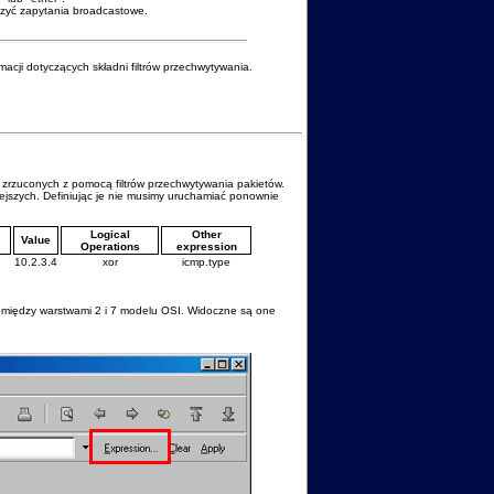
czyć zapytania broadcastowe.
macji dotyczących składni filtrów przechwytywania.
z zrzuconych z pomocą filtrów przechwytywania pakietów.
iejszych. Definiując je nie musimy uruchamiać ponownie
Logical
Other
Value
Operations
expression
10.2.3.4
xor
icmp.type
pomiędzy warstwami 2 i 7 modelu OSI. Widoczne są one