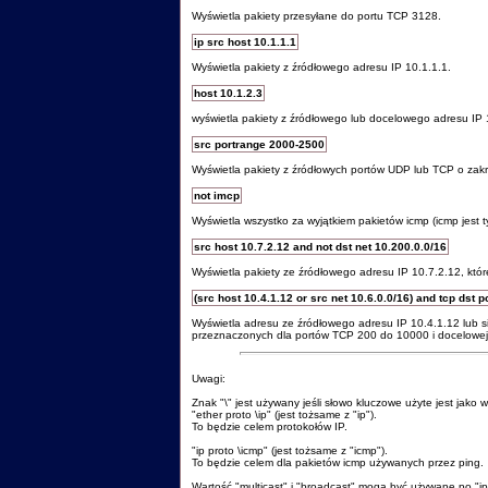
Wyświetla pakiety przesyłane do portu TCP 3128.
ip src host 10.1.1.1
Wyświetla pakiety z źródłowego adresu IP 10.1.1.1.
host 10.1.2.3
wyświetla pakiety z źródłowego lub docelowego adresu IP 
src portrange 2000-2500
Wyświetla pakiety z źródłowych portów UDP lub TCP o zak
not imcp
Wyświetla wszystko za wyjątkiem pakietów icmp (icmp jest 
src host 10.7.2.12 and not dst net 10.200.0.0/16
Wyświetla pakiety ze źródłowego adresu IP 10.7.2.12, któr
(src host 10.4.1.12 or src net 10.6.0.0/16) and tcp dst 
Wyświetla adresu ze źródłowego adresu IP 10.4.1.12 lub si
przeznaczonych dla portów TCP 200 do 10000 i docelowej s
Uwagi:
Znak "\" jest używany jeśli słowo kluczowe użyte jest jako w
"ether proto \ip" (jest tożsame z "ip").
To będzie celem protokołów IP.
"ip proto \icmp" (jest tożsame z "icmp").
To będzie celem dla pakietów icmp używanych przez ping.
Wartość "multicast" i "broadcast" mogą być używane po "ip"