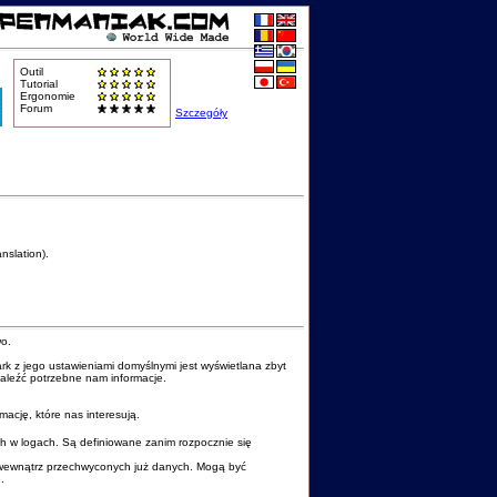
Outil
Tutorial
Ergonomie
Forum
Szczegóły
nslation).
wo.
 z jego ustawieniami domyślnymi jest wyświetlana zbyt
naleźć potrzebne nam informacje.
mację, które nas interesują.
h w logach. Są definiowane zanim rozpocznie się
i wewnątrz przechwyconych już danych. Mogą być
.