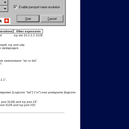
perations
Other expression
d
tcp dst 10.2.2.2 3128
, mopdl, tcp and udp.
ie występujące.
nie zastosowane "src or dst".
2".
.1.1".
tępstwo [Logiczne "lub"] ("or") oraz powiązanie [logiczne
p port 3128) and tcp port 23".
 port 3128 and tcp port 23)".