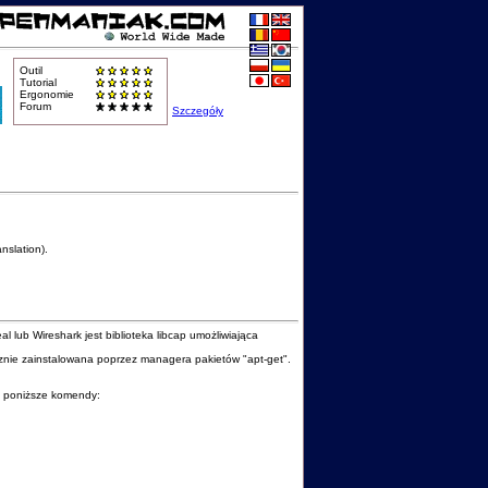
Outil
Tutorial
Ergonomie
Forum
Szczegóły
nslation).
ub Wireshark jest biblioteka libcap umożliwiająca
ycznie zainstalowana poprzez managera pakietów "apt-get".
ać poniższe komendy: