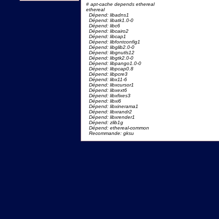
# apt-cache depends ethereal
ethereal
Dépend: libadns1
Dépend: libatk1.0-0
Dépend: libc6
Dépend: libcairo2
Dépend: libcap1
Dépend: libfontconfig1
Dépend: libglib2.0-0
Dépend: libgnutls12
Dépend: libgtk2.0-0
Dépend: libpango1.0-0
Dépend: libpcap0.8
Dépend: libpcre3
Dépend: libx11-6
Dépend: libxcursor1
Dépend: libxext6
Dépend: libxfixes3
Dépend: libxi6
Dépend: libxinerama1
Dépend: libxrandr2
Dépend: libxrender1
Dépend: zlib1g
Dépend: ethereal-common
Recommande: gksu