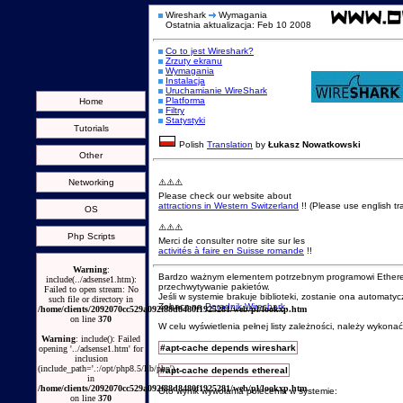
Wireshark
Wymagania
Ostatnia aktualizacja: Feb 10 2008
Co to jest Wireshark?
Zrzuty ekranu
Wymagania
Instalacja
Uruchamianie WireShark
Platforma
Home
Filtry
Statystyki
Tutorials
Polish
Translation
by
Łukasz Nowatkowski
Other
Networking
⚠️⚠️⚠️
Please check our website about
attractions in Western Switzerland
!! (Please use english tra
OS
⚠️⚠️⚠️
Php Scripts
Merci de consulter notre site sur les
activités à faire en Suisse romande
!!
Warning
:
Bardzo ważnym elementem potrzebnym programowi Ethereal l
include(../adsense1.htm):
przechwytywanie pakietów.
Failed to open stream: No
Jeśli w systemie brakuje biblioteki, zostanie ona automat
such file or directory in
Zobacz na
Poradnik Wireshark
.
/home/clients/2092070cc529a092f88d8480f1925281/web/pl/lookxp.htm
on line
370
W celu wyświetlenia pełnej listy zależności, należy wykon
Warning
: include(): Failed
#apt-cache depends wireshark
opening '../adsense1.htm' for
inclusion
(include_path='.:/opt/php8.5/lib/php')
#apt-cache depends ethereal
in
/home/clients/2092070cc529a092f88d8480f1925281/web/pl/lookxp.htm
Oto wynik wywołania polecenia w systemie:
on line
370