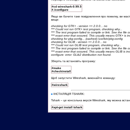
#cd wireshark-0.99.5
#./configure
Якщо ви бачите таке повідомлення про помилку, ви маєт
вище:
checking for GTK+ - version >= 2.0.0... no
*** Could not run GTK+ test program, checking why...
*** The test program failed to compile or link. See the file c
*** exact error that occured. This usually means GTK+ is inco
checking for pkg-config... (cached) /usr/bin/pkg-config
checking for GLIB - version >= 2.0.0... no
*** Could not run GLIB test program, checking why...
*** The test program failed to compile or link. See the file c
*** exact error that occured. This usually means GLIB is inco
configure: error: GLib2 distribution not found.
Зберіть та встановіть програму:
#make
#checkinstall
Щоб запустити Wireshark, виконайте команду:
#wireshark
ІНСТАЛЯЦІЯ TSHARK:
Tshark – це консольна версія Wireshark, яку можна вст
#apt-get install tshark