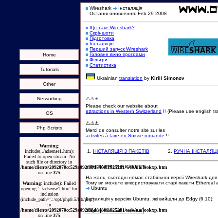
Wireshark
Інсталяція
Останні оновлення: Feb 29 2008
Що таке Wireshark?
Скріншоти
Підготовка
Інсталяція
Перший запуск Wireshark
Головне вікно програми
Home
Фільтри
Статистика
Tutorials
Ukrainian
translation
by
Kirill Simonov
Other
Networking
⚠️⚠️⚠️
Please check our website about
attractions in Western Switzerland
!! (Please use english tra
OS
⚠️⚠️⚠️
Php Scripts
Merci de consulter notre site sur les
activités à faire en Suisse romande
!!
Warning
:
include(../adsense1.htm):
1.
ІНСТАЛЯЦІЯ З ПАКЕТІВ
2.
РУЧНА ІНСТАЛЯЦ
Failed to open stream: No
such file or directory in
ІНСТАЛЯЦІЯ З ПАКЕТІВ:
/home/clients/2092070cc529a092f88d8480f1925281/web/ua/lookxp.htm
on line
375
На жаль, сьогодні немає стабільної версії Wireshark для 
Тому ви можете використовувати старі пакети Ethereal аб
Warning
: include(): Failed
Ubuntu
opening '../adsense1.htm' for
inclusion
Інсталяція у версіях Ubuntu, які вийшли до Edgy (6.10):
(include_path='.:/opt/php8.5/lib/php')
in
/home/clients/2092070cc529a092f88d8480f1925281/web/ua/lookxp.htm
#apt-get install ethereal
on line
375