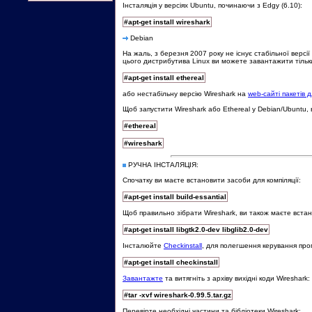
Інсталяція у версіях Ubuntu, починаючи з Edgy (6.10):
#apt-get install wireshark
Debian
На жаль, з березня 2007 року не існує стабільної версі
цього дистрибутива Linux ви можете завантажити тільки
#apt-get install ethereal
або нестабільну версію Wireshark на
web-сайті пакетів 
Щоб запустити Wireshark або Ethereal у Debian/Ubuntu,
#ethereal
#wireshark
РУЧНА ІНСТАЛЯЦІЯ:
Спочатку ви маєте встановити засоби для компіляції:
#apt-get install build-essantial
Щоб правильно зібрати Wireshark, ви також маєте встан
#apt-get install libgtk2.0-dev libglib2.0-dev
Інсталюйте
Checkinstall
, для полегшення керування прог
#apt-get install checkinstall
Завантажте
та витягніть з архіву вихідні коди Wireshark:
#tar -xvf wireshark-0.99.5.tar.gz
Перевірте необхідні частини та бібліотеки Wireshark: