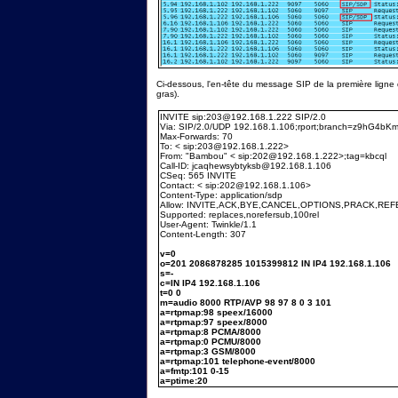
Ci-dessous, l'en-tête du message SIP de la première ligne
gras).
INVITE sip:203@192.168.1.222 SIP/2.0
Via: SIP/2.0/UDP 192.168.1.106;rport;branch=z9hG4bK
Max-Forwards: 70
To: < sip:203@192.168.1.222>
From: "Bambou" < sip:202@192.168.1.222>;tag=kbcql
Call-ID: jcaqhewsybtyksb@192.168.1.106
CSeq: 565 INVITE
Contact: < sip:202@192.168.1.106>
Content-Type: application/sdp
Allow: INVITE,ACK,BYE,CANCEL,OPTIONS,PRACK,RE
Supported: replaces,norefersub,100rel
User-Agent: Twinkle/1.1
Content-Length: 307
v=0
o=201 2086878285 1015399812 IN IP4 192.168.1.106
s=-
c=IN IP4 192.168.1.106
t=0 0
m=audio 8000 RTP/AVP 98 97 8 0 3 101
a=rtpmap:98 speex/16000
a=rtpmap:97 speex/8000
a=rtpmap:8 PCMA/8000
a=rtpmap:0 PCMU/8000
a=rtpmap:3 GSM/8000
a=rtpmap:101 telephone-event/8000
a=fmtp:101 0-15
a=ptime:20