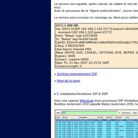
Le serveur est capable, après calculs, de valider le mot de 
reçu.
Avec le processus de la "digest authentication", aucun mot 
Le serveur peut envoyer un message au client pour valider 
SIP/2.0
200 OK
Via: SIP/2.0/UDP 192.168.1.102:15772;branch=z9hG4b
received=192.168.1.102;rport=15772
From: "Babar"
;tag=11573036
To: "Babar"
;tag=as1647de36
Call-ID: ZGVmYmM0OWRhNzYyMmI5M2FmODIwZjk1YTA2
CSeq: 2 REGISTER
User-Agent: Asterisk PBX
Allow: INVITE, ACK, CANCEL, OPTIONS, BYE, REFER,
Expires: 3600
Contact:
;expires=3600
Date: Fri, 21 Dec 2007 22:15:51 GMT
Content-Length: 0
Schéma enregistrement SIP
Haut de la page
2. Initialisation/fermeture SIP & SDP
Voici une capture
Wireshark
dues processus SIP d'initialisa
Bambou (extension 202) appelle Babar (extension 203), lui 