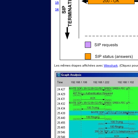
15
16
Les mêmes étapes affichées avec
Wireshark
. (Cliquez pour