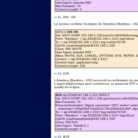
User-Agent: Asterisk PBX
Max-Forwards: 70
Content-Length: 0
11. 200 - OK
Le serveur confirme l'invitation de l'émetteur (Bambou - 202
SIP/2.0
200 OK
Via: SIP/2.0/UDP 192.168.1.106;branch=z9hG4bKtomrag
From: "Bambou" < sip:202@192.168.1.222>;tag=kbcql
To: < sip:203@192.168.1.222>;tag=as0de70729
Call-ID: jcaqhewsybtyksb@192.168.1.106
CSeq: 566 INVITE
User-Agent: Asterisk PBX
Allow: INVITE, ACK, CANCEL, OPTIONS, BYE, REFER,
Contact: < sip:203@192.168.1.222>
Content-Type: application/sdp
Content-Length: 240
12. ACK
L'émetteur (Bambou - 202) reconnaît la confirmation du ser
L'appel téléphonique peut commencer. Le protocole RTP va
qualité de la ligne.
ACK
sip:203@192.168.1.222 SIP/2.0
Via: SIP/2.0/UDP 192.168.1.106;rport;branch=z9hG4bKix
Max-Forwards: 70
Proxy-Authorization: Digest username="202",realm="aste
response="c46a93637d0af311c7f9cd3bb542cd08",alg
To: < sip:203@192.168.1.222>;tag=as0de70729
From: "Bambou" < sip:202@192.168.1.222>;tag=kbcql
Call-ID: jcaqhewsybtyksb@192.168.1.106
CSeq: 566 ACK
User-Agent: Twinkle/1.1
Content-Length: 0
13. BYE