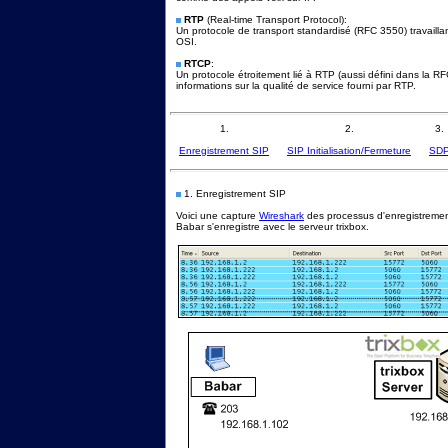
RTP
(Real-time Transport Protocol):
Un protocole de transport standardisé (RFC 3550) travaill
OSI.
RTCP
:
Un protocole étroitement lié à RTP (aussi défini dans la 
informations sur la qualité de service fourni par RTP.
1.
2.
3.
Enregistrement SIP
SIP Initialisation/Fermeture
SD
1. Enregistrement SIP
Voici une capture
Wireshark
des processus d'enregistremen
Babar s'enregistre avec le serveur trixbox.