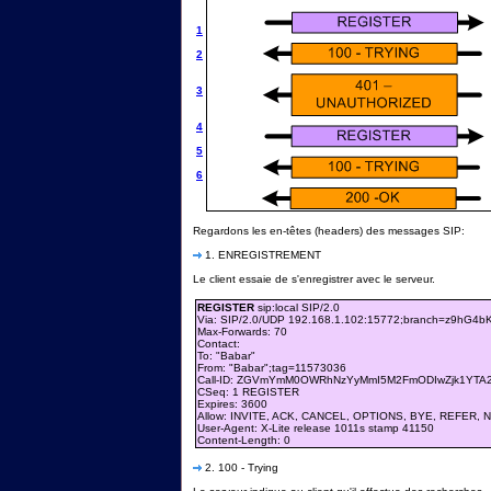
1
2
3
4
5
6
Regardons les en-têtes (headers) des messages SIP:
1. ENREGISTREMENT
Le client essaie de s'enregistrer avec le serveur.
REGISTER
sip:local SIP/2.0
Via: SIP/2.0/UDP 192.168.1.102:15772;branch=z9hG4bK
Max-Forwards: 70
Contact:
To: "Babar"
From: "Babar"
;tag=11573036
Call-ID: ZGVmYmM0OWRhNzYyMmI5M2FmODIwZjk1YTA2
CSeq: 1 REGISTER
Expires: 3600
Allow: INVITE, ACK, CANCEL, OPTIONS, BYE, REFER,
User-Agent: X-Lite release 1011s stamp 41150
Content-Length: 0
2. 100 - Trying