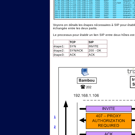
Voyons en détails les étapes nécessaires à SIP pour établi
échangée entre les deux partis.
Le processus pour établir un lien SIP entre deux hôtes est tr
TCP
SIP
étape1:
SYN
INVITE
étape2:
SYN/ACK
200 - OK
étape3:
ACK
ACK
1
2