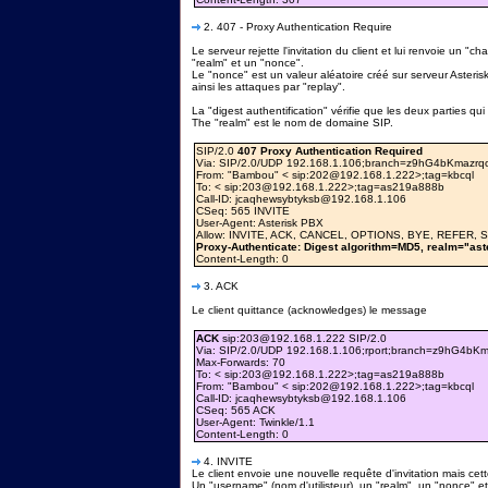
2. 407 - Proxy Authentication Require
Le serveur rejette l'invitation du client et lui renvoie un 
"realm" et un "nonce".
Le "nonce" est un valeur aléatoire créé sur serveur Asterisk
ainsi les attaques par "replay".
La "digest authentification" vérifie que les deux parties
The "realm" est le nom de domaine SIP.
SIP/2.0
407 Proxy Authentication Required
Via: SIP/2.0/UDP 192.168.1.106;branch=z9hG4bKmazrqo
From: "Bambou" < sip:202@192.168.1.222>;tag=kbcql
To: < sip:203@192.168.1.222>;tag=as219a888b
Call-ID: jcaqhewsybtyksb@192.168.1.106
CSeq: 565 INVITE
User-Agent: Asterisk PBX
Allow: INVITE, ACK, CANCEL, OPTIONS, BYE, REFER,
Proxy-Authenticate: Digest algorithm=MD5, realm="as
Content-Length: 0
3. ACK
Le client quittance (acknowledges) le message
ACK
sip:203@192.168.1.222 SIP/2.0
Via: SIP/2.0/UDP 192.168.1.106;rport;branch=z9hG4bK
Max-Forwards: 70
To: < sip:203@192.168.1.222>;tag=as219a888b
From: "Bambou" < sip:202@192.168.1.222>;tag=kbcql
Call-ID: jcaqhewsybtyksb@192.168.1.106
CSeq: 565 ACK
User-Agent: Twinkle/1.1
Content-Length: 0
4. INVITE
Le client envoie une nouvelle requête d'invitation mais ce
Un "username" (nom d'utilisteur), un "realm", un "nonce" e