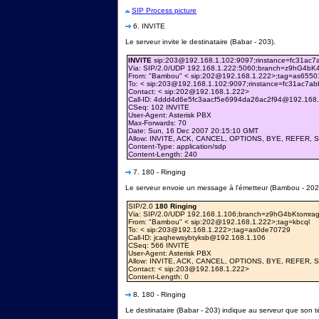
SIP Process picture
6. INVITE
Le serveur invite le destinataire (Babar - 203).
INVITE
sip:203@192.168.1.102:9097;rinstance=fc31ac7
Via: SIP/2.0/UDP 192.168.1.222:5060;branch=z9hG4bK4
From: "Bambou" < sip:202@192.168.1.222>;tag=as6550
To: < sip:203@192.168.1.102:9097;rinstance=fc31ac7a
Contact: < sip:202@192.168.1.222>
Call-ID: 4ddd4d6e5fc3aacf5e6994da26ac2f94@192.168
CSeq: 102 INVITE
User-Agent: Asterisk PBX
Max-Forwards: 70
Date: Sun, 16 Dec 2007 20:15:10 GMT
Allow: INVITE, ACK, CANCEL, OPTIONS, BYE, REFER,
Content-Type: application/sdp
Content-Length: 240
7. 180 - Ringing
Le serveur envoie un message à l'émetteur (Bambou - 202)
SIP/2.0
180 Ringing
Via: SIP/2.0/UDP 192.168.1.106;branch=z9hG4bKtomrag
From: "Bambou" < sip:202@192.168.1.222>;tag=kbcql
To: < sip:203@192.168.1.222>;tag=as0de70729
Call-ID: jcaqhewsybtyksb@192.168.1.106
CSeq: 566 INVITE
User-Agent: Asterisk PBX
Allow: INVITE, ACK, CANCEL, OPTIONS, BYE, REFER,
Contact: < sip:203@192.168.1.222>
Content-Length: 0
8. 180 - Ringing
Le destinataire (Babar - 203) indique au serveur que son t