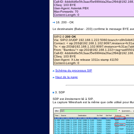
Call-ID: 4ddd4d6e5fc3aacf5e6994da26ac2f94@192.168
CSeq: 103 BYE
User-Agent: Asterisk PBX
Max-Forwards: 70
Content-Length: 0
16. 200 - OK
Le destinataire (Babar - 203) confirme le message BYE a
SIP/2.0
200 OK
Via: SIP/2.0/UDP 192.168.1.222:5060;branch=z9hG4bK
Contact: < sip:203@192.168.1.102:9097;rinstance=fc3
To: < sip:203@192.168.1.102:9097;rinstance=fc31ac7a
From: "Bambou"< sip:202@192.168.1.222>;tag=as65501
Call-ID: 4ddd4d6e5fc3aacf5e6994da26ac2f94@192.168
CSeq: 103 BYE
User-Agent: X-Lite release 1011s stamp 41150
Content-Length: 0
Schéma du processus SIP
Haut de la page
3. SDP
SDP est étroitement lié à SIP.
La capture Wireshark est la même que celle utilisé pour illus