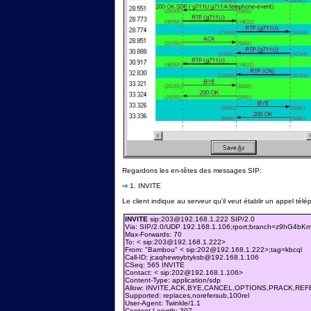
Regardons les en-têtes des messages SIP:
1. INVITE
Le client indique au serveur qu'il veut établir un appel tél
INVITE
sip:203@192.168.1.222 SIP/2.0
Via: SIP/2.0/UDP 192.168.1.106;rport;branch=z9hG4bK
Max-Forwards: 70
To: < sip:203@192.168.1.222>
From: "Bambou" < sip:202@192.168.1.222>;tag=kbcql
Call-ID: jcaqhewsybtyksb@192.168.1.106
CSeq: 565 INVITE
Contact: < sip:202@192.168.1.106>
Content-Type: application/sdp
Allow: INVITE,ACK,BYE,CANCEL,OPTIONS,PRACK,RE
Supported: replaces,norefersub,100rel
User-Agent: Twinkle/1.1
Content-Length: 307