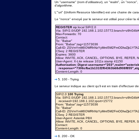
Un "username" (nom d'utilisateur), un "realm", un "nonce",
d'algorithme.
L'"uri" (Uniform Resource Identifier) est une chaine de carac
Le "nonce" envoyé par le serveur est utilisé pour créer la 
REGISTER
sip:local SIP/2.0
Via: SIP/2.0/UDP 192.168.1.102:15772;branch=z9hG4bK
Max-Forwards: 70
Contact:
To: "Babar"
From: "Babar"
;tag=11573036
Call-ID: ZGVmYmM0OWRhNzYyMmI5M2FmODIwZjk1YTA2
CSeq: 2 REGISTER
Expires: 3600
Allow: INVITE, ACK, CANCEL, OPTIONS, BYE, REFER,
User-Agent: X-Lite release 1011s stamp 41150
Authorization: Digest username="203",realm="asterisk
response="7306cfba1b131f2f04363b68d908f855",al
Content-Length: 0
5. 100 - Trying
Le serveur indique au client qu'il est en train d'effectuer d
SIP/2.0
100 Trying
Via: SIP/2.0/UDP 192.168.1.102:15772;branch=z9hG4b
received=192.168.1.102;rport=15772
From: "Babar"
;tag=11573036
To: "Babar"
Call-ID: ZGVmYmM0OWRhNzYyMmI5M2FmODIwZjk1YTA2
CSeq: 2 REGISTER
User-Agent: Asterisk PBX
Allow: INVITE, ACK, CANCEL, OPTIONS, BYE, REFER,
Contact:
Content-Length: 0
6. 200 - OK