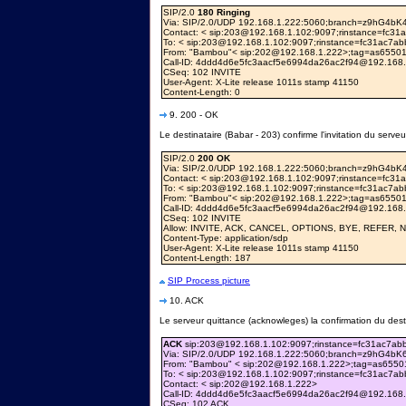
SIP/2.0
180 Ringing
Via: SIP/2.0/UDP 192.168.1.222:5060;branch=z9hG4bK
Contact: < sip:203@192.168.1.102:9097;rinstance=fc3
To: < sip:203@192.168.1.102:9097;rinstance=fc31ac7a
From: "Bambou"< sip:202@192.168.1.222>;tag=as65501
Call-ID: 4ddd4d6e5fc3aacf5e6994da26ac2f94@192.168
CSeq: 102 INVITE
User-Agent: X-Lite release 1011s stamp 41150
Content-Length: 0
9. 200 - OK
Le destinataire (Babar - 203) confirme l'invitation du serveu
SIP/2.0
200 OK
Via: SIP/2.0/UDP 192.168.1.222:5060;branch=z9hG4bK
Contact: < sip:203@192.168.1.102:9097;rinstance=fc3
To: < sip:203@192.168.1.102:9097;rinstance=fc31ac7a
From: "Bambou"< sip:202@192.168.1.222>;tag=as65501
Call-ID: 4ddd4d6e5fc3aacf5e6994da26ac2f94@192.168
CSeq: 102 INVITE
Allow: INVITE, ACK, CANCEL, OPTIONS, BYE, REFER,
Content-Type: application/sdp
User-Agent: X-Lite release 1011s stamp 41150
Content-Length: 187
SIP Process picture
10. ACK
Le serveur quittance (acknowleges) la confirmation du desti
ACK
sip:203@192.168.1.102:9097;rinstance=fc31ac7ab
Via: SIP/2.0/UDP 192.168.1.222:5060;branch=z9hG4bK6
From: "Bambou" < sip:202@192.168.1.222>;tag=as6550
To: < sip:203@192.168.1.102:9097;rinstance=fc31ac7a
Contact: < sip:202@192.168.1.222>
Call-ID: 4ddd4d6e5fc3aacf5e6994da26ac2f94@192.168
CSeq: 102 ACK