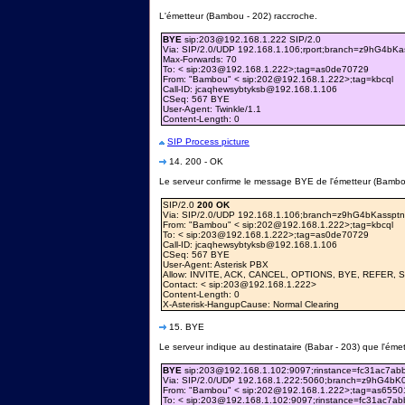
L'émetteur (Bambou - 202) raccroche.
BYE
sip:203@192.168.1.222 SIP/2.0
Via: SIP/2.0/UDP 192.168.1.106;rport;branch=z9hG4bKas
Max-Forwards: 70
To: < sip:203@192.168.1.222>;tag=as0de70729
From: "Bambou" < sip:202@192.168.1.222>;tag=kbcql
Call-ID: jcaqhewsybtyksb@192.168.1.106
CSeq: 567 BYE
User-Agent: Twinkle/1.1
Content-Length: 0
SIP Process picture
14. 200 - OK
Le serveur confirme le message BYE de l'émetteur (Bambo
SIP/2.0
200 OK
Via: SIP/2.0/UDP 192.168.1.106;branch=z9hG4bKassptnf
From: "Bambou" < sip:202@192.168.1.222>;tag=kbcql
To: < sip:203@192.168.1.222>;tag=as0de70729
Call-ID: jcaqhewsybtyksb@192.168.1.106
CSeq: 567 BYE
User-Agent: Asterisk PBX
Allow: INVITE, ACK, CANCEL, OPTIONS, BYE, REFER,
Contact: < sip:203@192.168.1.222>
Content-Length: 0
X-Asterisk-HangupCause: Normal Clearing
15. BYE
Le serveur indique au destinataire (Babar - 203) que l'éme
BYE
sip:203@192.168.1.102:9097;rinstance=fc31ac7ab
Via: SIP/2.0/UDP 192.168.1.222:5060;branch=z9hG4bK0
From: "Bambou" < sip:202@192.168.1.222>;tag=as6550
To: < sip:203@192.168.1.102:9097;rinstance=fc31ac7a