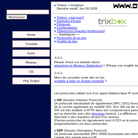
Trixbox
Analyses
Dernière modif: Jan 09 2008
Trixbox, c'est quoi?
Captures d'écran
Prérequis
Configurations
Téléphones logiciels (Softphones)
---- Statistiques ----
Home
Protocoles de la voix
Qualité de lien
Tutorials
Autre
⚠️⚠️⚠️
Please check our website about
Réseau
attractions in Western Switzerland
!! (Please use english tra
OS
⚠️⚠️⚠️
Merci de consulter notre site sur les
Php Scripts
activités à faire en Suisse romande
!!
Les protocoles utilisés lors d'un appel téléphonique IP sont
SIP
(Session Initiation Protocol):
Un protocole standardisé de signalement (RFC 3261) fonct
de la couche applicative du modèle OSI. Son rôle est de cr
SIP est très similaire à HTTP dans son comportement parc
qui va répondre avec des
réponses
(status). La différenc
répondre à des requêtes venant d'un serveur.
D'autres protocoles de signalement sont H.323 ou le proto
progressivement ces deux protocoles.
SDP
(Session Description Protocol)
Un protocole standardisé (RFC 4566) fournissant des informa
comme des appels voix-sur-IP.