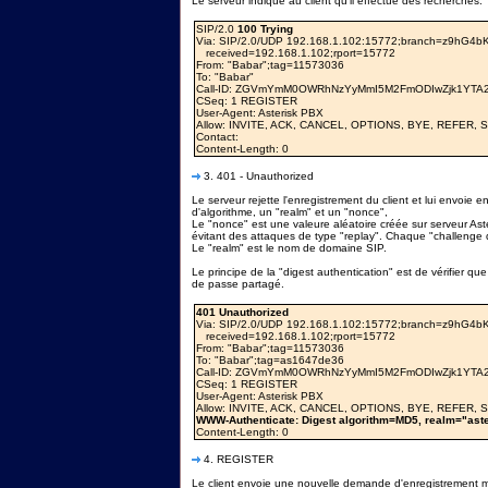
Le serveur indique au client qu'il effectue des recherches.
SIP/2.0
100 Trying
Via: SIP/2.0/UDP 192.168.1.102:15772;branch=z9hG4b
received=192.168.1.102;rport=15772
From: "Babar"
;tag=11573036
To: "Babar"
Call-ID: ZGVmYmM0OWRhNzYyMmI5M2FmODIwZjk1YTA2
CSeq: 1 REGISTER
User-Agent: Asterisk PBX
Allow: INVITE, ACK, CANCEL, OPTIONS, BYE, REFER,
Contact:
Content-Length: 0
3. 401 - Unauthorized
Le serveur rejette l'enregistrement du client et lui envoie
d'algorithme, un "realm" et un "nonce",
Le "nonce" est une valeure aléatoire créée sur serveur Aster
évitant des attaques de type "replay". Chaque "challenge d
Le "realm" est le nom de domaine SIP.
Le principe de la "digest authentication" est de vérifier 
de passe partagé.
401 Unauthorized
Via: SIP/2.0/UDP 192.168.1.102:15772;branch=z9hG4b
received=192.168.1.102;rport=15772
From: "Babar"
;tag=11573036
To: "Babar"
;tag=as1647de36
Call-ID: ZGVmYmM0OWRhNzYyMmI5M2FmODIwZjk1YTA2
CSeq: 1 REGISTER
User-Agent: Asterisk PBX
Allow: INVITE, ACK, CANCEL, OPTIONS, BYE, REFER,
WWW-Authenticate: Digest algorithm=MD5, realm="ast
Content-Length: 0
4. REGISTER
Le client envoie une nouvelle demande d'enregistrement m