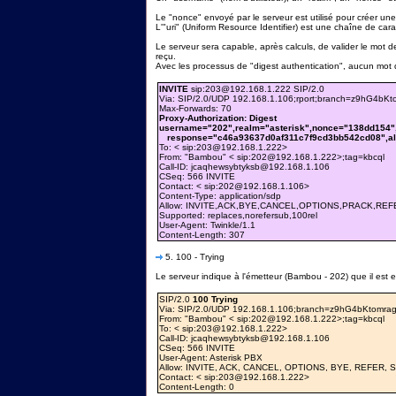
Le "nonce" envoyé par le serveur est utilisé pour créer un
L'"uri" (Uniform Resource Identifier) est une chaîne de cara
Le serveur sera capable, après calculs, de valider le mot de
reçu.
Avec les processus de "digest authentication", aucun mot d
INVITE
sip:203@192.168.1.222 SIP/2.0
Via: SIP/2.0/UDP 192.168.1.106;rport;branch=z9hG4bK
Max-Forwards: 70
Proxy-Authorization: Digest
username="202",realm="asterisk",nonce="138dd154",
response="c46a93637d0af311c7f9cd3bb542cd08",al
To: < sip:203@192.168.1.222>
From: "Bambou" < sip:202@192.168.1.222>;tag=kbcql
Call-ID: jcaqhewsybtyksb@192.168.1.106
CSeq: 566 INVITE
Contact: < sip:202@192.168.1.106>
Content-Type: application/sdp
Allow: INVITE,ACK,BYE,CANCEL,OPTIONS,PRACK,RE
Supported: replaces,norefersub,100rel
User-Agent: Twinkle/1.1
Content-Length: 307
5. 100 - Trying
Le serveur indique à l'émetteur (Bambou - 202) que il est en
SIP/2.0
100 Trying
Via: SIP/2.0/UDP 192.168.1.106;branch=z9hG4bKtomrag
From: "Bambou" < sip:202@192.168.1.222>;tag=kbcql
To: < sip:203@192.168.1.222>
Call-ID: jcaqhewsybtyksb@192.168.1.106
CSeq: 566 INVITE
User-Agent: Asterisk PBX
Allow: INVITE, ACK, CANCEL, OPTIONS, BYE, REFER,
Contact: < sip:203@192.168.1.222>
Content-Length: 0