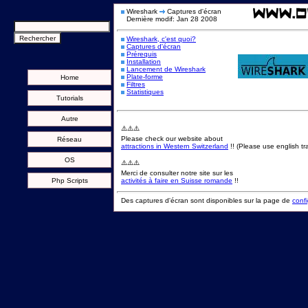
Wireshark
Captures d'écran
Dernière modif: Jan 28 2008
Wireshark, c'est quoi?
Captures d'écran
Prérequis
Installation
Lancement de Wireshark
Plate-forme
Home
Filtres
Statistiques
Tutorials
Autre
⚠️⚠️⚠️
Please check our website about
Réseau
attractions in Western Switzerland
!! (Please use english tra
OS
⚠️⚠️⚠️
Merci de consulter notre site sur les
Php Scripts
activités à faire en Suisse romande
!!
Des captures d'écran sont disponibles sur la page de
conf