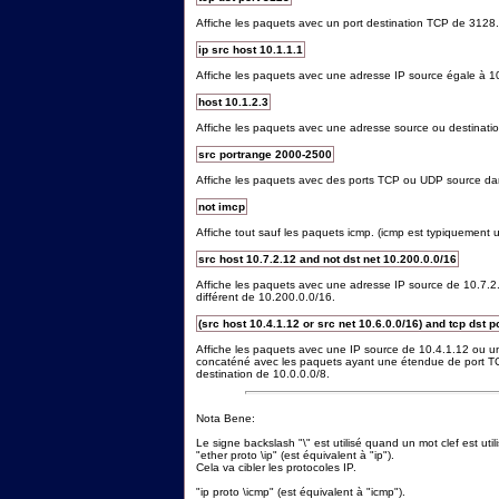
Affiche les paquets avec un port destination TCP de 3128.
ip src host 10.1.1.1
Affiche les paquets avec une adresse IP source égale à 10
host 10.1.2.3
Affiche les paquets avec une adresse source ou destinatio
src portrange 2000-2500
Affiche les paquets avec des ports TCP ou UDP source da
not imcp
Affiche tout sauf les paquets icmp. (icmp est typiquement util
src host 10.7.2.12 and not dst net 10.200.0.0/16
Affiche les paquets avec une adresse IP source de 10.7.
différent de 10.200.0.0/16.
(src host 10.4.1.12 or src net 10.6.0.0/16) and tcp dst 
Affiche les paquets avec une IP source de 10.4.1.12 ou un
concaténé avec les paquets ayant une étendue de port TC
destination de 10.0.0.0/8.
Nota Bene:
Le signe backslash "\" est utilisé quand un mot clef est uti
"ether proto \ip" (est équivalent à "ip").
Cela va cibler les protocoles IP.
"ip proto \icmp" (est équivalent à "icmp").