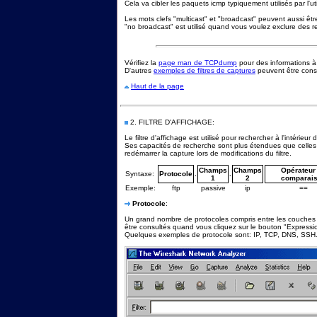
Cela va cibler les paquets icmp typiquement utilisés par l'util
Les mots clefs "multicast" et "broadcast" peuvent aussi être 
"no broadcast" est utilisé quand vous voulez exclure des 
Vérifiez la
page man de TCPdump
pour des informations à 
D'autres
exemples de filtres de captures
peuvent être consu
Haut de la page
2.
FILTRE D'AFFICHAGE:
Le filtre d'affichage est utilisé pour rechercher à l'intérieu
Ses capacités de recherche sont plus étendues que celles du
redémarrer la capture lors de modifications du filtre.
Champs
Champs
Opérateur
Syntaxe:
Protocole
.
.
1
2
comparai
Exemple:
ftp
passive
ip
==
Protocole
:
Un grand nombre de protocoles compris entre les couches 
être consultés quand vous cliquez sur le bouton "Expression
Quelques exemples de protocole sont: IP, TCP, DNS, SSH