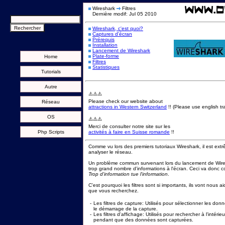
Wireshark
Filtres
Dernière modif: Jul 05 2010
Wireshark, c'est quoi?
Captures d'écran
Prérequis
Installation
Lancement de Wireshark
Plate-forme
Home
Filtres
Statistiques
Tutorials
Autre
⚠️⚠️⚠️
Please check our website about
Réseau
attractions in Western Switzerland
!! (Please use english tra
OS
⚠️⚠️⚠️
Merci de consulter notre site sur les
Php Scripts
activités à faire en Suisse romande
!!
Comme vu lors des premiers tutoriaux Wireshark, il est extr
analyser le réseau.
Un problème commun survenant lors du lancement de Wiresh
trop grand nombre d'informations à l'écran. Ceci va donc c
Trop d'information tue l'information
.
C'est pourquoi les filtres sont si importants, ils vont nous a
que vous recherchez.
-
Les filtres de capture: Utilisés pour sélectionner les don
le démarrage de la capture.
-
Les filtres d'affichage: Utilisés pour rechercher à l'intér
pendant que des données sont capturées.