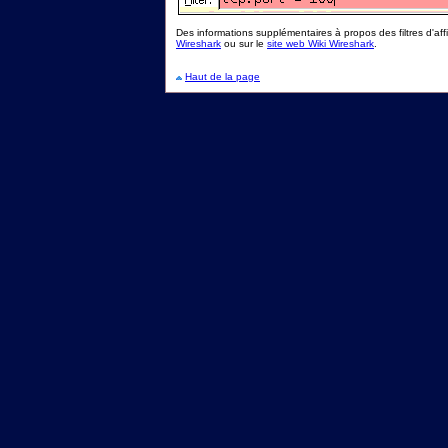
Des informations supplémentaires à propos des filtres d'af
Wireshark
ou sur le
site web Wiki Wireshark
.
Haut de la page