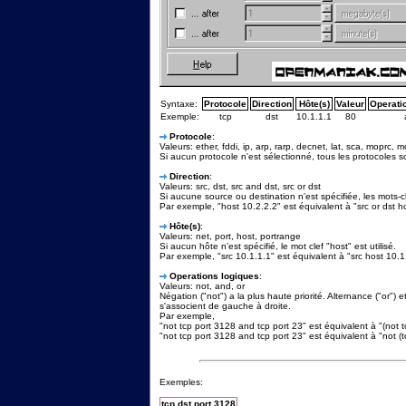
Syntaxe:
Protocole
Direction
Hôte(s)
Valeur
Operati
Exemple:
tcp
dst
10.1.1.1
80
Protocole
:
Valeurs: ether, fddi, ip, arp, rarp, decnet, lat, sca, moprc, 
Si aucun protocole n'est sélectionné, tous les protocoles son
Direction
:
Valeurs: src, dst, src and dst, src or dst
Si aucune source ou destination n'est spécifiée, les mots-cl
Par exemple, "host 10.2.2.2" est équivalent à "src or dst h
Hôte(s)
:
Valeurs: net, port, host, portrange
Si aucun hôte n'est spécifié, le mot clef "host" est utilisé.
Par exemple, "src 10.1.1.1" est équivalent à "src host 10.1
Operations logiques
:
Valeurs: not, and, or
Négation ("not") a la plus haute priorité. Alternance ("or") 
s'associent de gauche à droite.
Par exemple,
"not tcp port 3128 and tcp port 23" est équivalent à "(not 
"not tcp port 3128 and tcp port 23" est équivalent à "not (
Exemples:
tcp dst port 3128