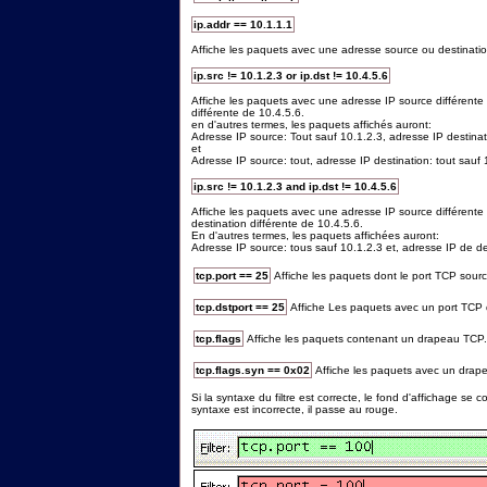
ip.addr == 10.1.1.1
Affiche les paquets avec une adresse source ou destinatio
ip.src != 10.1.2.3 or ip.dst != 10.4.5.6
Affiche les paquets avec une adresse IP source différente
différente de 10.4.5.6.
en d'autres termes, les paquets affichés auront:
Adresse IP source: Tout sauf 10.1.2.3, adresse IP destinat
et
Adresse IP source: tout, adresse IP destination: tout sauf 
ip.src != 10.1.2.3 and ip.dst != 10.4.5.6
Affiche les paquets avec une adresse IP source différent
destination différente de 10.4.5.6.
En d'autres termes, les paquets affichées auront:
Adresse IP source: tous sauf 10.1.2.3 et, adresse IP de de
tcp.port == 25
Affiche les paquets dont le port TCP sourc
tcp.dstport == 25
Affiche Les paquets avec un port TCP 
tcp.flags
Affiche les paquets contenant un drapeau TCP.
tcp.flags.syn == 0x02
Affiche les paquets avec un dra
Si la syntaxe du filtre est correcte, le fond d'affichage se co
syntaxe est incorrecte, il passe au rouge.