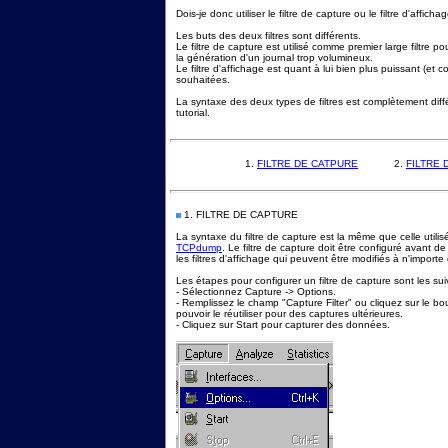
Dois-je donc utiliser le filtre de capture ou le filtre d'afficha
Les buts des deux filtres sont différents.
Le filtre de capture est utilisé comme premier large filtre p
la génération d'un journal trop volumineux.
Le filtre d'affichage est quant à lui bien plus puissant (e
souhaitées.
La syntaxe des deux types de filtres est complètement diff
tutorial.
1.
FILTRE DE CATPURE
2.
FILTRE 
1. FILTRE DE CAPTURE
La syntaxe du filtre de capture est la même que celle utili
TCPdump
. Le filtre de capture doit être configuré avant d
les filtres d'affichage qui peuvent être modifiés à n'impor
Les étapes pour configurer un filtre de capture sont les su
- Sélectionnez Capture -> Options.
- Remplissez le champ "Capture Filter" ou cliquez sur le bou
pouvoir le réutiliser pour des captures ultérieures.
- Cliquez sur Start pour capturer des données.