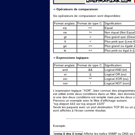
Opérateurs de comparaison
:
Six opérateurs de comparaison sont disponibles:
Format anglais:
Format de type C:
Signification:
eq
==
Equal
ne
!=
Non équal (Not Equal
gt
>
Plus grand que (Great
lt
<
Plus petit que (Less t
ge
>=
Plus grand ou égale à
le
<=
Plus petit ou égal à (
Expressions logiques
:
Format anglais:
Format de type C:
Signification:
and
&&
Logical AND (et)
or
||
Logical OR (ou)
xor
^^
Logical XOR (ou)
not
!
Logical NOT (non)
L'expression logique "XOR", bien connue des programmeurs,
est utilisé entre deux conditions dans un filtre, des donné
si une des deux conditions est remplie mais pas les deux 
Prenons un exemple avec le filtre d'affichage suivant:
"tcp.dstport 443 xor tcp.srcport 1025"
Seuls les paquets avec un port destination TCP 80 ou un
sont affichés à l'écran comme résultat.
Exemple:
snmp || dns || icmp
Affiche les trafics SNMP ou DNS ou 