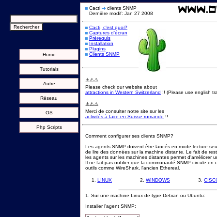
Cacti
clients SNMP
Dernière modif: Jan 27 2008
Cacti, c'est quoi?
Captures d'écran
Prérequis
Installation
Plugins
Clients SNMP
Home
Tutorials
⚠️⚠️⚠️
Autre
Please check our website about
attractions in Western Switzerland
!! (Please use english tra
Réseau
⚠️⚠️⚠️
Merci de consulter notre site sur les
OS
activités à faire en Suisse romande
!!
Php Scripts
Comment configurer ses clients SNMP?
Les agents SNMP doivent être lancés en mode lecture-seu
de lire des données sur la machine distante. Le fait de rest
les agents sur les machines distantes permet d'améliorer un
Il ne fait pas oublier que la communauté SNMP circule en cl
outils comme WireShark, l'ancien Ethereal.
1.
LINUX
2.
WINDOWS
3.
CISC
1. Sur une machine Linux de type Debian ou Ubuntu:
Installer l'agent SNMP: