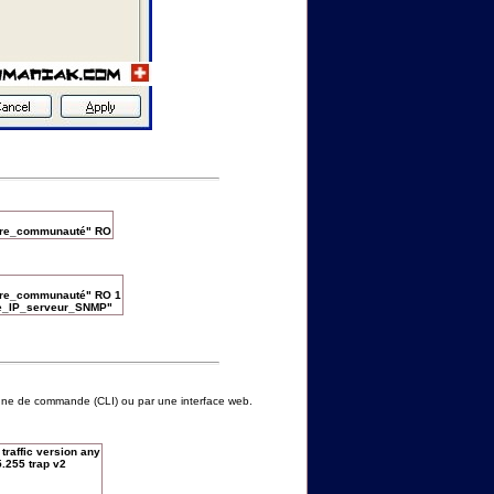
tre_communauté" RO
tre_communauté" RO 1
sse_IP_serveur_SNMP"
igne de commande (CLI) ou par une interface web.
raffic version any
.255 trap v2