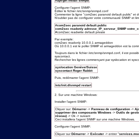
#apt-get install snmpd
Configurer l'agent SNMP:
Éditer le fichier /etc/snmp/snmpd.conf
Commenter la ligne "com2sec paranoid default public" et d
N'oublier pas de configurer votre communauté SNMP et limite
#com2sec paranoid default public
com2sec readonly adresse_IP_serveur_SNMP votre
#com2sec readwrite default private
Par exemple:
com2sec readonly 10.0.0.1 armageddon
Où 10.0.0.1 est le poller SNMP et armageddon est la co
Toujours dans le fichier /etc/snmp/snmpd.conf, il est poss
syscontact.
Rechercher les lignes commençant par syslocation et sysc
syslocation Genève/Suisse
syscontact Roger Rabbit
Puis, redémarrer l'agent SNMP:
/etc/init.d/snmpd restart
2. Sur une machine Windows:
Installer l'agent SNMP:
Cliquer sur:
Démarrer
->
Panneau de configuration
->
Aj
supprimer des composants Windows
->
Outils de gesti
réseau)
-> Ok -> suivant
Ceci installera l'agent SNMP sur une machine Windows.
Configurer l'agent SNMP:
Cliquer sur
Démarrer
->
Exécuter
-> entrer "
services.ms