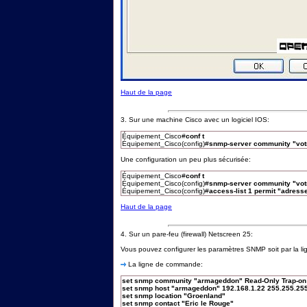
Haut de la page
3. Sur une machine Cisco avec un logiciel IOS:
Équipement_Cisco#
conf t
Équipement_Cisco(config)#
snmp-server community "vo
Une configuration un peu plus sécurisée:
Équipement_Cisco#
conf t
Équipement_Cisco(config)#
snmp-server community "vo
Équipement_Cisco(config)#
access-list 1 permit "adre
Haut de la page
4. Sur un pare-feu (firewall) Netscreen 25:
Vous pouvez configurer les paramètres SNMP soit par la l
La ligne de commande:
set snmp community "armageddon" Read-Only Trap-on t
set snmp host "armageddon" 192.168.1.22 255.255.255
set snmp location "Groenland"
set snmp contact "Eric le Rouge"