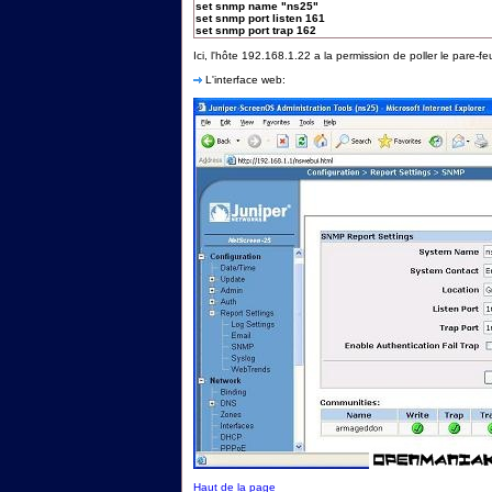
set snmp name "ns25"
set snmp port listen 161
set snmp port trap 162
Ici, l'hôte 192.168.1.22 a la permission de poller le pare-fe
L'interface web:
Haut de la page