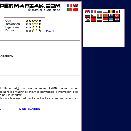
Outil
Installation
Ergonomie
Forum
Détails
nslation).
le (Read-only) parce que le serveur SNMP a juste besoin
reindre les machines ayant la permission d'interroger (poll)
 peu la sécurité.
air sur le réseau et peut être lue très facilement avec des
O
4.
NETSCREEN