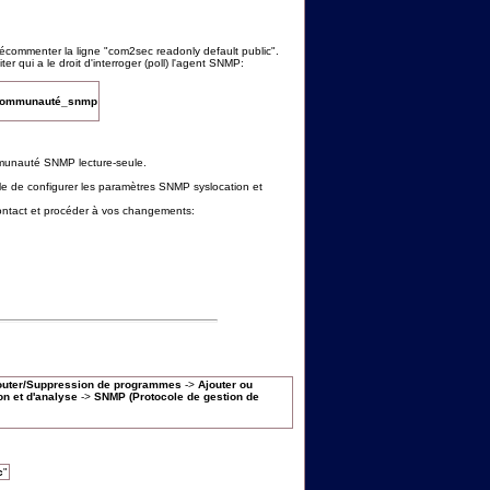
écommenter la ligne "com2sec readonly default public".
r qui a le droit d'interroger (poll) l'agent SNMP:
_communauté_snmp
mmunauté SNMP lecture-seule.
ible de configurer les paramètres SNMP syslocation et
ontact et procéder à vos changements:
outer/Suppression de programmes
->
Ajouter ou
on et d'analyse
->
SNMP (Protocole de gestion de
c
"