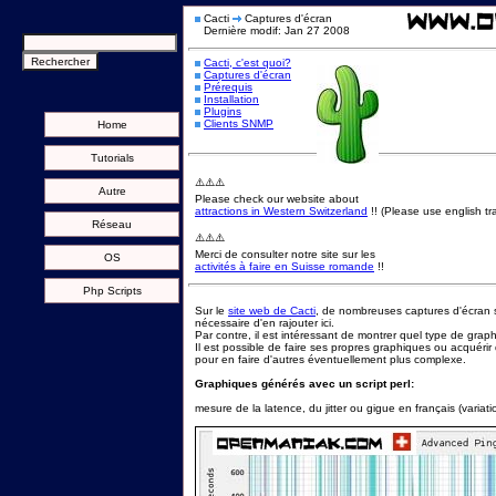
Cacti
Captures d'écran
Dernière modif: Jan 27 2008
Cacti, c'est quoi?
Captures d'écran
Prérequis
Installation
Plugins
Clients SNMP
Home
Tutorials
⚠️⚠️⚠️
Autre
Please check our website about
attractions in Western Switzerland
!! (Please use english tra
Réseau
⚠️⚠️⚠️
Merci de consulter notre site sur les
OS
activités à faire en Suisse romande
!!
Php Scripts
Sur le
site web de Cacti
, de nombreuses captures d'écran son
nécessaire d'en rajouter ici.
Par contre, il est intéressant de montrer quel type de graphi
Il est possible de faire ses propres graphiques ou acquérir 
pour en faire d'autres éventuellement plus complexe.
Graphiques générés avec un script perl:
mesure de la latence, du jitter ou gigue en français (variat