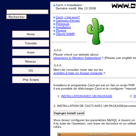
Cacti
Installation
Dernière modif: Mar 13 2008
Cacti, c'est quoi?
Captures d'écran
Prérequis
Installation
Plugins
Clients SNMP
Home
Tutorials
⚠️⚠️⚠️
Autre
Please check our website about
attractions in Western Switzerland
!! (Please use english tra
Réseau
⚠️⚠️⚠️
Merci de consulter notre site sur les
OS
activités à faire en Suisse romande
!!
Php Scripts
Installons le programme Cacti qui est en fait un script PHP.
Il est possible de télécharger Cacti et le configurer "manuell
1.
INSTALLATION AVEC UN PACKAGE
2.
I
1
- INSTALLATION DE CACTI AVEC UN PACKAGE(recomm
#apt-get install cacti
Vous devez configurer les paramètres MySQL à travers un p
A la suite de l'assistant, une base de données et un util
créés.