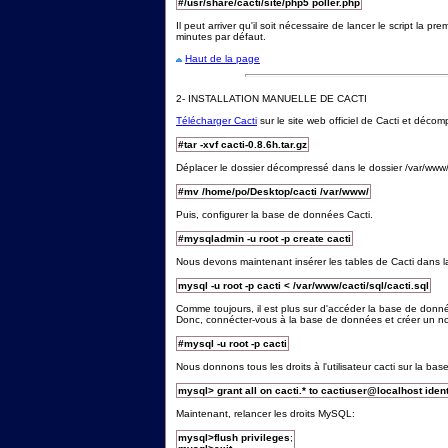
#/usr/share/cacti/site/php5 poller.php
Il peut arriver qu'il soit nécessaire de lancer le script la p
minutes par défaut.
Haut de la page
2
- INSTALLATION MANUELLE DE CACTI
Télécharger Cacti
sur le site web officiel de Cacti et décom
#tar -xvf cacti-0.8.6h.tar.gz
Déplacer le dossier décompressé dans le dossier /var/www
#mv /home/po/Desktop/cacti /var/www/
Puis, configurer la base de données Cacti.
#mysqladmin -u root -p create cacti
Nous devons maintenant insérer les tables de Cacti dans 
mysql -u root -p cacti < /var/www/cacti/sql/cacti.sql
Comme toujours, il est plus sur d'accéder la base de données
Donc, connécter-vous à la base de données et créer un nou
#mysql -u root -p cacti
Nous donnons tous les droits à l'utilisateur cacti sur la ba
mysql> grant all on cacti.* to cactiuser@localhost identi
Maintenant, relancer les droits MySQL:
mysql>flush privileges
;