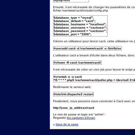
mysql>exit
Ensuite, il est nécessaire de changer les paramètres de 
fichier /var/www/cacti/include/config.php
$database_type = "mysql";
$database_default = "cacti";
$database_hostname = "localhost";
$database_username = "cactiuser";
$database_password = "cactiuser";
$database_port = "3306";
Créons un utilisateur pour lancer cacti, cette utilisateur 
#useradd cacti -d /var/www/cacti/ -s /bin/false
L'utilisateur cacti a besoin d'écrire dans deux fichiers, donc
#chown -R cacti /var/www/cacti/
Il est nécessaire de créer un cron job pour lancer le script 
#crontab -e -u cacti
*/5 * * * * php5 /var/www/cacti/poller.php > /dev/null 2>
Redémarrer le serveur web:
#/etc/init.d/apache2 restart
Finalement, nous pouvons nous connecter à Cacti avec un
http://your_ip_address/cacti
Le mot de passe et login est "admin".
Regarder
les captures d'écran
.
Haut de la page