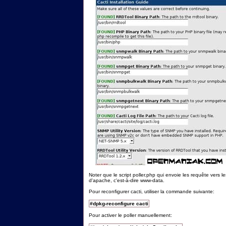
Noter que le script poller.php qui envoie les requête vers le
d'apache, c'est-à-dire www-data.
Pour reconfigurer cacti, utiliser la commande suivante:
#dpkg-reconfigure cacti
Pour activer le poller manuellement: